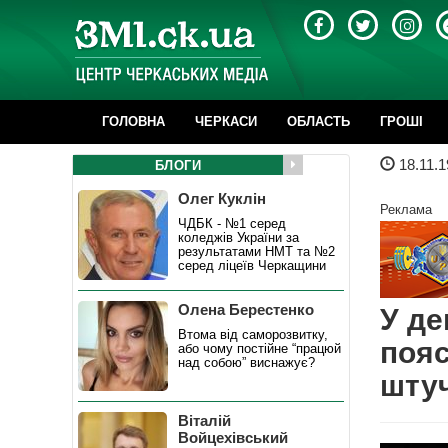
ГОЛОВНА
ЧЕРКАСИ
ОБЛАСТЬ
ГРОШІ
18.11.1
БЛОГИ
Олег Куклін
Реклама
ЧДБК - №1 серед
коледжів України за
результатами НМТ та №2
серед ліцеїв Черкащини
Олена Берестенко
У де
Втома від саморозвитку,
пояс
або чому постійне “працюй
над собою” виснажує?
штуч
Віталій
Войцехівський