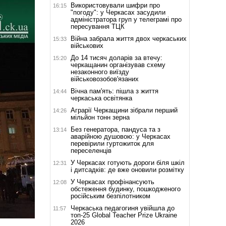
Використовували шифри про
16:15
"погоду": у Черкасах засудили
адміністратора груп у телеграмі про
пересування ТЦК
Війна забрала життя двох черкаських
15:33
військових
До 14 тисяч доларів за втечу:
15:20
черкащанин організував схему
незаконного виїзду
військовозобов'язаних
Вічна пам'ять: пішла з життя
14:44
черкаська освітянка
Аграрії Черкащини зібрали перший
14:26
мільйон тонн зерна
Без генератора, пандуса та з
13:14
аварійною душовою: у Черкасах
перевірили гуртожиток для
переселенців
У Черкасах готують дороги біля шкіл
12:31
і дитсадків: де вже оновили розмітку
У Черкасах профінансують
12:08
обстеження будинку, пошкодженого
російським безпілотником
Черкаська педагогиня увійшла до
11:57
топ-25 Global Teacher Prize Ukraine
2026