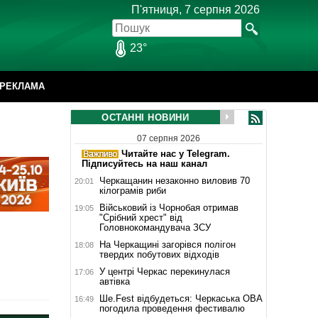
П'ятниця, 7 серпня 2026
23°
РЕКЛАМА
ОСТАННІ НОВИНИ
07 серпня 2026
Читайте нас у Telegram.
Підписуйтесь на наш канал
Черкащанин незаконно виловив 70
20:01
кілограмів риби
Військовий із Чорнобая отримав
19:05
"Срібний хрест" від
Головнокомандувача ЗСУ
На Черкащині загорівся полігон
18:08
твердих побутових відходів
У центрі Черкас перекинулася
17:06
автівка
Ше.Fest відбудеться: Черкаська ОВА
16:49
погодила проведення фестивалю