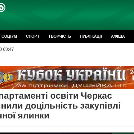
CОЦІУМ
СПОРТ
ТВОРЧІСТЬ
ПУБЛІКАЦІЇ
АФІША
9 09:47
партаменті освіти Черкас
нили доцільність закупівлі
ної ялинки