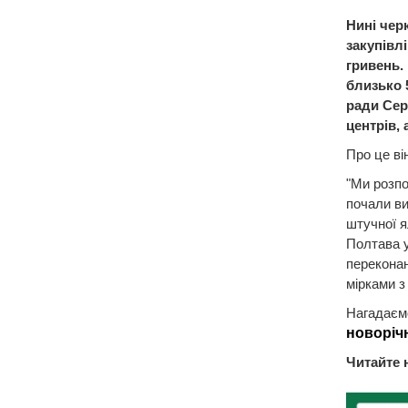
Нині чер
закупівлі
гривень.
близько 
ради Сер
центрів,
Про це ві
"Ми розпо
почали ви
штучної я
Полтава у
переконан
мірками з
Нагадаємо
новоріч
Читайте 