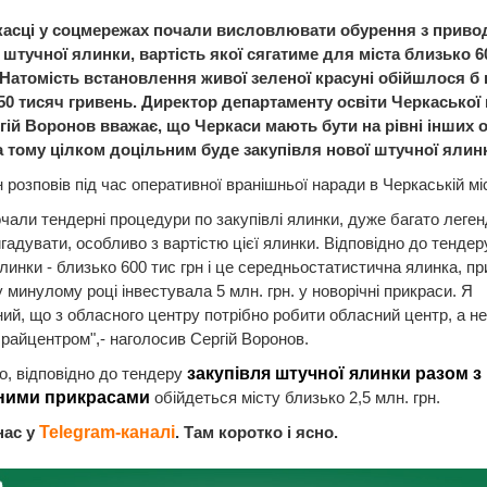
касці у соцмережах почали висловлювати обурення з приво
 штучної ялинки, вартість якої сягатиме для міста близько 6
 Натомість встановлення живої зеленої красуні обійшлося б 
50 тисяч гривень. Директор департаменту освіти Черкаської 
гій Воронов вважає, що Черкаси мають бути на рівні інших 
 а тому цілком доцільним буде закупівля нової штучної ялин
н розповів під час оперативної вранішньої наради в Черкаській міс
чали тендерні процедури по закупівлі ялинки, дуже багато леген
гадувати, особливо з вартістю цієї ялинки. Відповідно до тендеру
линки - близько 600 тис грн і це середньостатистична ялинка, п
 минулому році інвестувала 5 млн. грн. у новорічні прикраси. Я
ий, що з обласного центру потрібно робити обласний центр, а не
 райцентром",- наголосив Сергій Воронов.
, відповідно до тендеру
закупівля штучної ялинки разом з
ними прикрасами
обійдеться місту близько 2,5 млн. грн.
нас у
Telegram-каналі
. Там коротко і ясно.