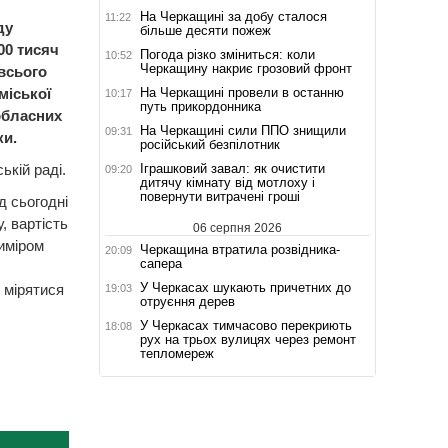
На Черкащині за добу сталося
11:22
ду
більше десяти пожеж
00 тисяч
Погода різко зміниться: коли
10:52
Черкащину накриє грозовий фронт
всього
На Черкащині провели в останню
міської
10:17
путь прикордонника
обласних
На Черкащині сили ППО знищили
09:31
ки.
російський безпілотник
Іграшковий завал: як очистити
ькій раді.
09:20
дитячу кімнату від мотлоху і
повернути витрачені гроші
д сьогодні
, вартість
06 серпня 2026
риміром
Черкащина втратила розвідника-
20:09
сапера
У Черкасах шукають причетних до
 мірятися
19:03
отруєння дерев
У Черкасах тимчасово перекриють
18:08
рух на трьох вулицях через ремонт
тепломереж