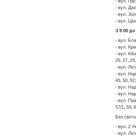
- вул. Груз
- вул. Дах
- вул. Зол
- вул. Ціо
З 9:00 до
- вул. Бла
- вул. Кри
- вул. Кібе
25, 27, 29,
- вул. Лісо
- вул. Надп
49, 50, 52;
- вул. Над
- вул. Нар
- вул. Прав
57/1, 59, 6
Без світл
- вул. 2 У
- вул. Лісн