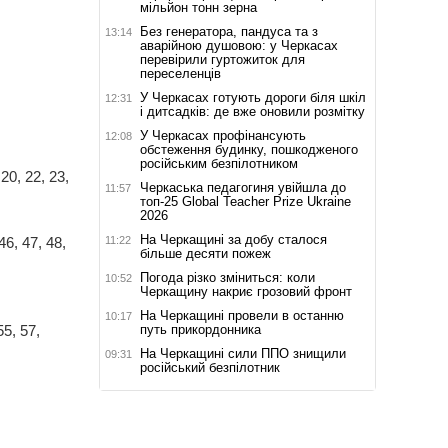
мільйон тонн зерна
Без генератора, пандуса та з
13:14
аварійною душовою: у Черкасах
перевірили гуртожиток для
переселенців
У Черкасах готують дороги біля шкіл
12:31
і дитсадків: де вже оновили розмітку
У Черкасах профінансують
12:08
обстеження будинку, пошкодженого
російським безпілотником
 20, 22, 23,
Черкаська педагогиня увійшла до
11:57
топ-25 Global Teacher Prize Ukraine
2026
На Черкащині за добу сталося
11:22
46, 47, 48,
більше десяти пожеж
Погода різко зміниться: коли
10:52
Черкащину накриє грозовий фронт
На Черкащині провели в останню
10:17
путь прикордонника
55, 57,
На Черкащині сили ППО знищили
09:31
російський безпілотник