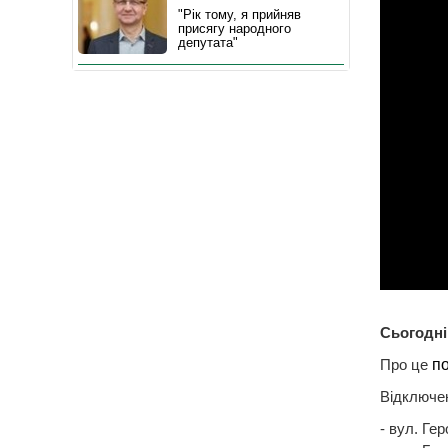
"Рік тому, я прийняв
присягу народного
депутата"
Сьогодні
Про це
п
Відключе
- вул. Геро