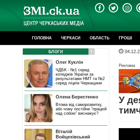
ГОЛОВНА
ЧЕРКАСИ
ОБЛАСТЬ
ГРОШІ
04.12.2
БЛОГИ
Олег Куклін
Реклама
ЧДБК - №1 серед
коледжів України за
результатами НМТ та №2
серед ліцеїв Черкащини
Олена Берестенко
У де
Втома від саморозвитку,
тимч
або чому постійне “працюй
над собою” виснажує?
Віталій
Войцехівський