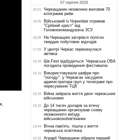
07 серпня 2026
Черкащанин незаконно виловив 70
20:01
кілограмів риби
Військовий із Чорнобая отримав
19:05
"Срібний хрест" від
Головнокомандувача ЗСУ
На Черкащині загорівся полігон
18:08
твердих побутових відходів
У центрі Черкас перекинулася
17:06
автівка
Ше.Fest відбудеться: Черкаська ОВА
16:49
погодила проведення фестивалю
Використовували шифри про
16:15
"погоду": у Черкасах засудили
адміністратора груп у телеграмі про
пересування ТЦК
Війна забрала життя двох черкаських
15:33
військових
и.
До 14 тисяч доларів за втечу:
15:20
черкащанин організував схему
незаконного виїзду
військовозобов'язаних
Вічна пам'ять: пішла з життя
14:44
черкаська освітянка
Аграрії Черкащини зібрали перший
14:26