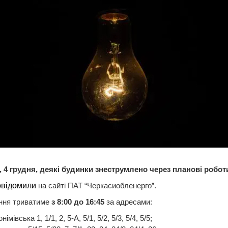
, 4 грудня, деякі будинки знеструмлено через планові робот
овідомили
на сайті ПАТ “Черкасиобленерго”.
ння триватиме
з 8:00 до 16:45
за адресами:
німівська 1, 1/1, 2, 5-А, 5/1, 5/2, 5/3, 5/4, 5/5;