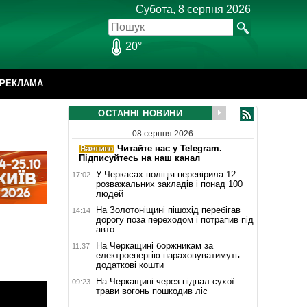
Субота, 8 серпня 2026
20°
РЕКЛАМА
ОСТАННІ НОВИНИ
08 серпня 2026
Читайте нас у Telegram.
Підписуйтесь на наш канал
У Черкасах поліція перевірила 12
17:02
розважальних закладів і понад 100
людей
На Золотоніщині пішохід перебігав
14:14
дорогу поза переходом і потрапив під
авто
На Черкащині боржникам за
11:37
електроенергію нараховуватимуть
додаткові кошти
На Черкащині через підпал сухої
09:23
трави вогонь пошкодив ліс