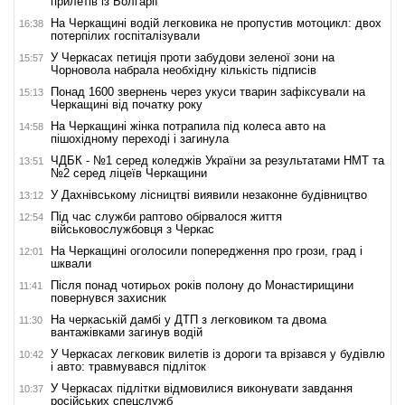
прилетів із Болгарії
На Черкащині водій легковика не пропустив мотоцикл: двох
16:38
потерпілих госпіталізували
У Черкасах петиція проти забудови зеленої зони на
15:57
Чорновола набрала необхідну кількість підписів
Понад 1600 звернень через укуси тварин зафіксували на
15:13
Черкащині від початку року
На Черкащині жінка потрапила під колеса авто на
14:58
пішохідному переході і загинула
ЧДБК - №1 серед коледжів України за результатами НМТ та
13:51
№2 серед ліцеїв Черкащини
У Дахнівському лісництві виявили незаконне будівництво
13:12
Під час служби раптово обірвалося життя
12:54
військовослужбовця з Черкас
На Черкащині оголосили попередження про грози, град і
12:01
шквали
Після понад чотирьох років полону до Монастирищини
11:41
повернувся захисник
На черкаській дамбі у ДТП з легковиком та двома
11:30
вантажівками загинув водій
У Черкасах легковик вилетів із дороги та врізався у будівлю
10:42
і авто: травмувався підліток
У Черкасах підлітки відмовилися виконувати завдання
10:37
російських спецслужб