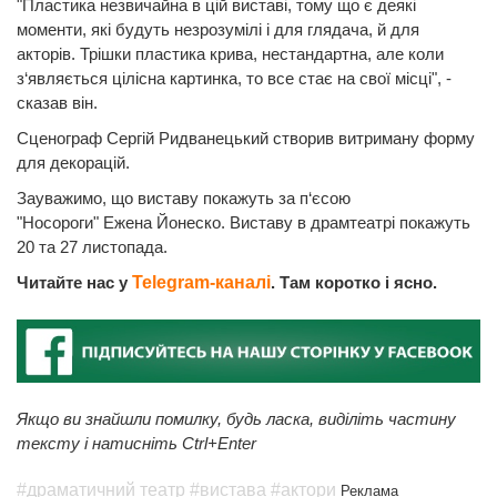
"Пластика незвичайна в цій виставі, тому що є деякі
моменти, які будуть незрозумілі і для глядача, й для
акторів. Трішки пластика крива, нестандартна, але коли
з‘являється цілісна картинка, то все стає на свої місці", -
сказав він.
Сценограф Сергій Ридванецький створив витриману форму
для декорацій.
Зауважимо, що виставу покажуть за п‘єсою
"Носороги" Ежена Йонеско. Виставу в драмтеатрі покажуть
20 та 27 листопада.
Читайте нас у
Telegram-каналі
. Там коротко і ясно.
Якщо ви знайшли помилку, будь ласка, виділіть частину
тексту і натисніть Ctrl+Enter
#драматичний театр
#вистава
#актори
Реклама