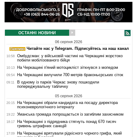
ОСТАННІ НОВИНИ
06 серпня 2026
Читайте нас у Telegram. Підписуйтесь на наш канал
Омбудсман: у військовій частині на Черкащині жорстоко
10:58
побили мобілізованого бійця
На Черкащині п'яний мотоцикліст зіткнувся з мопедом
10:13
На Черкащині вилучили 700 метрів браконьєрських сіток
09:54
В одному із парків Черкас знову пошкодили
09:11
попереджувальну табличку
05 серпня 2026
На Черкащині обрали кандидата на посаду директора
20:15
психоневрологічного інтернату
Уманська громада попрощається із загиблим захисником
19:22
На Черкащині з підрядника стягнуть понад 670 тисяч
18:17
гривень штрафних санкцій
На Черкащині врятували рідкісного чорного грифа, який
17:09