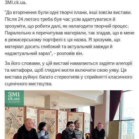
ЗМІ.ck.ua.
"До вторгнення були одні творчі плани, інші зовсім вистави.
Після 24 лютого треба був час усім адаптуватися й
зрозуміти, що робити далі, як налагодити творчий процес.
Паралельно я перечитував матеріали, так згадав, що в мене
в режисерському портфелі є ця назва. Я зрозумів, що
матеріал досить глибокий та актуальний завжди й
надактуальний зараз", - розповів він.
За його словами, у цій виставі намагаються задіяти алегорії
та метафори, щоб глядачі могли включити свою уяву. Ця
вистава руйнує багато стереотипів у сприйнятті класичного
сценічного мистецтва.