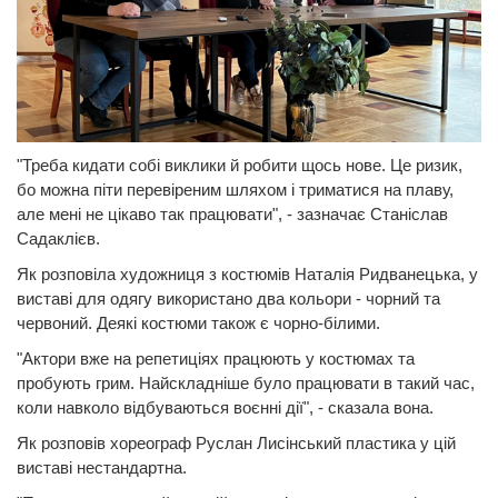
"Треба кидати собі виклики й робити щось нове. Це ризик,
бо можна піти перевіреним шляхом і триматися на плаву,
але мені не цікаво так працювати", - зазначає Станіслав
Садаклієв.
Як розповіла художниця з костюмів Наталія Ридванецька, у
виставі для одягу використано два кольори - чорний та
червоний. Деякі костюми також є чорно-білими.
"Актори вже на репетиціях працюють у костюмах та
пробують грим. Найскладніше було працювати в такий час,
коли навколо відбуваються воєнні дії", - сказала вона.
Як розповів хореограф Руслан Лисінський пластика у цій
виставі нестандартна.