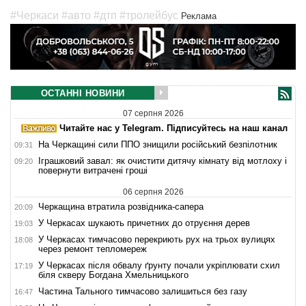
#Черкаси
#авто
#дтп
#тролейбус
Реклама
ОСТАННІ НОВИНИ
07 серпня 2026
Читайте нас у Telegram. Підписуйтесь на наш канал
На Черкащині сили ППО знищили російський безпілотник
09:31
Іграшковий завал: як очистити дитячу кімнату від мотлоху і
09:20
повернути витрачені гроші
06 серпня 2026
Черкащина втратила розвідника-сапера
20:09
У Черкасах шукають причетних до отруєння дерев
19:03
У Черкасах тимчасово перекриють рух на трьох вулицях
18:08
через ремонт тепломереж
У Черкасах після обвалу ґрунту почали укріплювати схил
17:19
біля скверу Богдана Хмельницького
Частина Тального тимчасово залишиться без газу
16:47