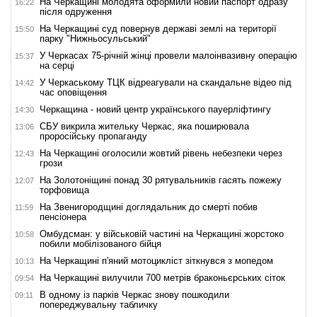
На Черкащині молодята оформили новий паспорт одразу
16:22
після одруження
На Черкащині суд повернув державі землі на території
15:50
парку "Нижньосульський"
У Черкасах 75-річній жінці провели малоінвазивну операцію
15:37
на серці
У Черкаському ТЦК відреагували на скандальне відео під
14:42
час оповіщення
Черкащина - новий центр українського пауерліфтингу
14:30
СБУ викрила жительку Черкас, яка поширювала
13:06
проросійську пропаганду
На Черкащині оголосили жовтий рівень небезпеки через
12:43
грози
На Золотоніщині понад 30 рятувальників гасять пожежу
12:07
торфовища
На Звенигородщині доглядальник до смерті побив
11:59
пенсіонера
Омбудсман: у військовій частині на Черкащині жорстоко
10:58
побили мобілізованого бійця
На Черкащині п'яний мотоцикліст зіткнувся з мопедом
10:13
На Черкащині вилучили 700 метрів браконьєрських сіток
09:54
В одному із парків Черкас знову пошкодили
09:11
попереджувальну табличку