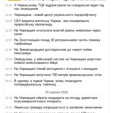
У Черкаському ТЦК відреагували на скандальне відео під
14:42
час оповіщення
Черкащина - новий центр українського пауерліфтингу
14:30
СБУ викрила жительку Черкас, яка поширювала
13:06
проросійську пропаганду
На Черкащині оголосили жовтий рівень небезпеки через
12:43
грози
На Золотоніщині понад 30 рятувальників гасять пожежу
12:07
торфовища
На Звенигородщині доглядальник до смерті побив
11:59
пенсіонера
Омбудсман: у військовій частині на Черкащині жорстоко
10:58
побили мобілізованого бійця
На Черкащині п'яний мотоцикліст зіткнувся з мопедом
10:13
На Черкащині вилучили 700 метрів браконьєрських сіток
09:54
В одному із парків Черкас знову пошкодили
09:11
попереджувальну табличку
05 серпня 2026
На Черкащині обрали кандидата на посаду директора
20:15
психоневрологічного інтернату
Уманська громада попрощається із загиблим захисником
19:22