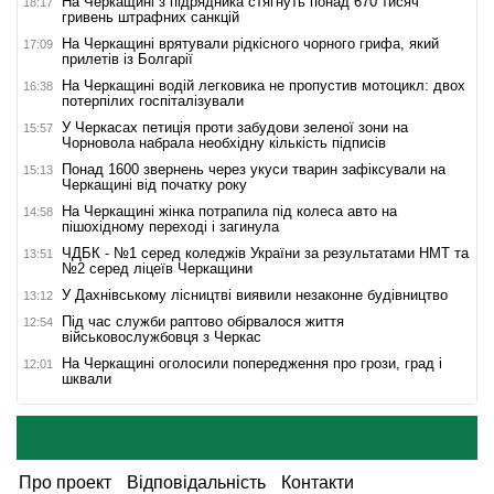
На Черкащині з підрядника стягнуть понад 670 тисяч
18:17
гривень штрафних санкцій
На Черкащині врятували рідкісного чорного грифа, який
17:09
прилетів із Болгарії
На Черкащині водій легковика не пропустив мотоцикл: двох
16:38
потерпілих госпіталізували
У Черкасах петиція проти забудови зеленої зони на
15:57
Чорновола набрала необхідну кількість підписів
Понад 1600 звернень через укуси тварин зафіксували на
15:13
Черкащині від початку року
На Черкащині жінка потрапила під колеса авто на
14:58
пішохідному переході і загинула
ЧДБК - №1 серед коледжів України за результатами НМТ та
13:51
№2 серед ліцеїв Черкащини
У Дахнівському лісництві виявили незаконне будівництво
13:12
Під час служби раптово обірвалося життя
12:54
військовослужбовця з Черкас
На Черкащині оголосили попередження про грози, град і
12:01
шквали
Про проект
Відповідальність
Контакти