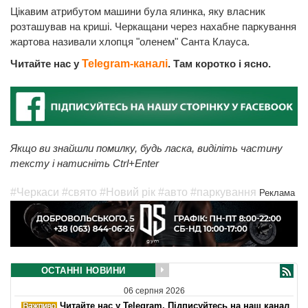
Цікавим атрибутом машини була ялинка, яку власник
розташував на криші. Черкащани через нахабне паркування
жартова називали хлопця "оленем" Санта Клауса.
Читайте нас у
Telegram-каналі
. Там коротко і ясно.
Якщо ви знайшли помилку, будь ласка, виділіть частину
тексту і натисніть Ctrl+Enter
#Черкаси
#свято
#Новий рік
#авто
#паркування
Реклама
ОСТАННІ НОВИНИ
06 серпня 2026
Читайте нас у Telegram. Підписуйтесь на наш канал