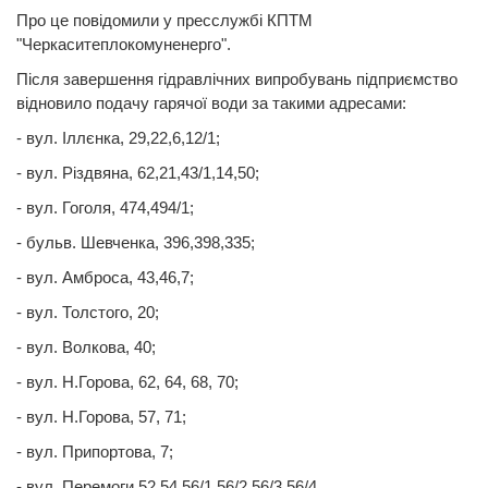
Про це повідомили у пресслужбі КПТМ
"Черкаситеплокомуненерго".
Після завершення гідравлічних випробувань підприємство
відновило подачу гарячої води за такими адресами:
- вул. Іллєнка, 29,22,6,12/1;
- вул. Різдвяна, 62,21,43/1,14,50;
- вул. Гоголя, 474,494/1;
- бульв. Шевченка, 396,398,335;
- вул. Амброса, 43,46,7;
- вул. Толстого, 20;
- вул. Волкова, 40;
- вул. Н.Горова, 62, 64, 68, 70;
- вул. Н.Горова, 57, 71;
- вул. Припортова, 7;
- вул. Перемоги,52,54,56/1,56/2,56/3,56/4.