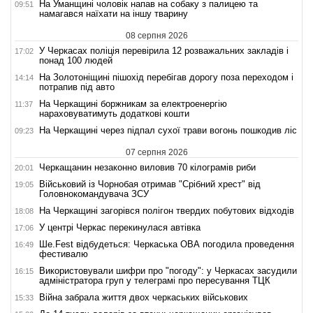
На Уманщині чоловік напав на собаку з палицею та
09:51
намагався наїхати на іншу тварину
08 серпня 2026
У Черкасах поліція перевірила 12 розважальних закладів і
17:02
понад 100 людей
На Золотоніщині пішохід перебігав дорогу поза переходом і
14:14
потрапив під авто
На Черкащині боржникам за електроенергію
11:37
нараховуватимуть додаткові кошти
На Черкащині через підпал сухої трави вогонь пошкодив ліс
09:23
07 серпня 2026
Черкащанин незаконно виловив 70 кілограмів риби
20:01
Військовий із Чорнобая отримав "Срібний хрест" від
19:05
Головнокомандувача ЗСУ
На Черкащині загорівся полігон твердих побутових відходів
18:08
У центрі Черкас перекинулася автівка
17:06
Ше.Fest відбудеться: Черкаська ОВА погодила проведення
16:49
фестивалю
Використовували шифри про "погоду": у Черкасах засудили
16:15
адміністратора груп у телеграмі про пересування ТЦК
Війна забрала життя двох черкаських військових
15:33