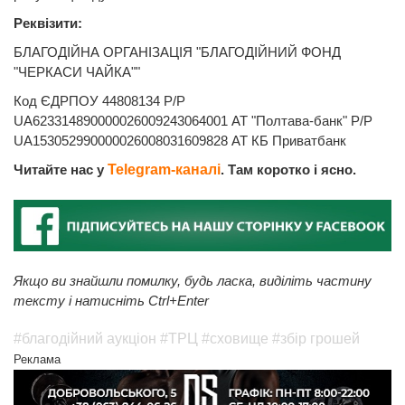
Реквізити:
БЛАГОДІЙНА ОРГАНІЗАЦІЯ "БЛАГОДІЙНИЙ ФОНД
"ЧЕРКАСИ ЧАЙКА""
Код ЄДРПОУ 44808134 Р/Р
UA623314890000026009243064001 АТ "Полтава-банк" Р/Р
UA153052990000026008031609828 АТ КБ Приватбанк
Читайте нас у
Telegram-каналі
. Там коротко і ясно.
Якщо ви знайшли помилку, будь ласка, виділіть частину
тексту і натисніть Ctrl+Enter
#благодійний аукціон
#ТРЦ
#сховище
#збір грошей
Реклама