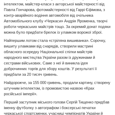
інтелектом, майстер-класи з акторської майстерності від
Павла Гончарова, фотомайстерності від Гаррі Єфімова, з
контр-аварійного водіння автомобіля від очільника
Автомобільного клубу «Черкаси» Андрія Яроменка, творчі
роботи черкаських майстрів тощо. За окремий донат подяки
можна було придбати брелок із уламком ворожої зброї.
Найпершим лотом стала «стріляна вишиванка». Сорочку,
вишиту уламками від снарядів, створили мастрині
обласного осередку Національної спілки майстрів
народного мистецтва України разом із дружинами й
сестрами військових. Саме з неї й виникла ідея
доброчинних торгів для збору коштів. У результаті її
придбали за 20 тисяч гривень.
Найдорожче, за 155 000 гривень, продали картину, створену
штучним інтелектом, із промовистою назвою «Крах
російської імперії».
Перший заступник міського голови Сергій Тищенко придбав
іменну футболку з автографом і боксерські печатки
черкаської спортсменки, учасниці чемпіонатів України й