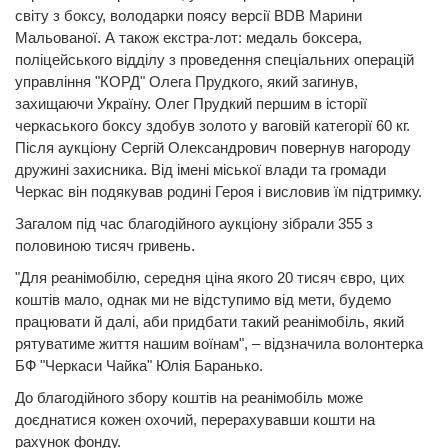
світу з боксу, володарки поясу версії BDB Марини
Мальованої. А також екстра-лот: медаль боксера,
поліцейського відділу з проведення спеціальних операцій
управління "КОРД" Олега Прудкого, який загинув,
захищаючи Україну. Олег Прудкий першим в історії
черкаського боксу здобув золото у ваговій категорії 60 кг.
Після аукціону Сергій Олександрович повернув нагороду
дружині захисника. Від імені міської влади та громади
Черкас він подякував родині Героя і висловив їм підтримку.
Загалом під час благодійного аукціону зібрали 355 з
половиною тисяч гривень.
"Для реанімобілю, середня ціна якого 20 тисяч євро, цих
коштів мало, однак ми не відступимо від мети, будемо
працювати й далі, аби придбати такий реанімобіль, який
рятуватиме життя нашим воїнам", – відзначила волонтерка
БФ "Черкаси Чайка" Юлія Баранько.
До благодійного збору коштів на реанімобіль може
доєднатися кожен охочий, перерахувавши кошти на
рахунок фонду.