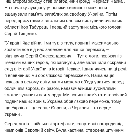
Ініціатором заходу став благодійний фонд "Черкаси Чайка".
На початку аукціону учасники хвилиною мовчання
вшанували пам'ять загиблих за свободу України. Потім
перед присутніми з вітальним словом виступили очільник
області Ігор Табурець і перший заступник міського голови
Сергій Тищенко.
"У країні йде війна, і ми тут, в тилу, повинні максимально
зробити все від нас залежне для нашої перемоги, –
відзначив Сергій Олександрович. – Тут є лоти, пов’язані з
іменами наших героїв, які загинули, але залишили яскравий
слід в історії України, в історії Черкас. І дивлячись на ці речі,
я впевнений: ми обов’язково переможемо. Наша нація
показала всьому світу, як ми можемо об’єднуватися перед
обличчям ворога, як разом, надзвичайними зусиллями
змогли зупинити кляту орду. Ми повинні пам’ятати героїчний
подвиг наших воїнів. Україна обов’язково переможе, тому
що Україна – це серце Європи, а Черкаси – то серце
України".
Серед лотів – військові артефакти, спортивні нагороди від
чемпіонів Європи й світу. Була картина, створена штучним