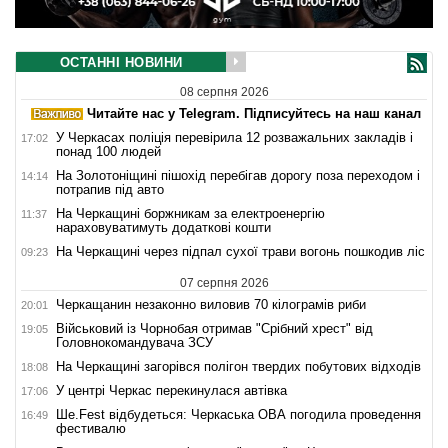
ОСТАННІ НОВИНИ
08 серпня 2026
Читайте нас у Telegram. Підписуйтесь на наш канал
У Черкасах поліція перевірила 12 розважальних закладів і
17:02
понад 100 людей
На Золотоніщині пішохід перебігав дорогу поза переходом і
14:14
потрапив під авто
На Черкащині боржникам за електроенергію
11:37
нараховуватимуть додаткові кошти
На Черкащині через підпал сухої трави вогонь пошкодив ліс
09:23
07 серпня 2026
Черкащанин незаконно виловив 70 кілограмів риби
20:01
Військовий із Чорнобая отримав "Срібний хрест" від
19:05
Головнокомандувача ЗСУ
На Черкащині загорівся полігон твердих побутових відходів
18:08
У центрі Черкас перекинулася автівка
17:06
Ше.Fest відбудеться: Черкаська ОВА погодила проведення
16:49
фестивалю