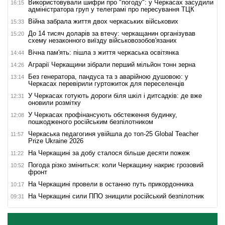
Використовували шифри про "погоду": у Черкасах засудили
16:15
адміністратора груп у телеграмі про пересування ТЦК
Війна забрала життя двох черкаських військових
15:33
До 14 тисяч доларів за втечу: черкащанин організував
15:20
схему незаконного виїзду військовозобов'язаних
Вічна пам'ять: пішла з життя черкаська освітянка
14:44
Аграрії Черкащини зібрали перший мільйон тонн зерна
14:26
Без генератора, пандуса та з аварійною душовою: у
13:14
Черкасах перевірили гуртожиток для переселенців
У Черкасах готують дороги біля шкіл і дитсадків: де вже
12:31
оновили розмітку
У Черкасах профінансують обстеження будинку,
12:08
пошкодженого російським безпілотником
Черкаська педагогиня увійшла до топ-25 Global Teacher
11:57
Prize Ukraine 2026
На Черкащині за добу сталося більше десяти пожеж
11:22
Погода різко зміниться: коли Черкащину накриє грозовий
10:52
фронт
На Черкащині провели в останню путь прикордонника
10:17
На Черкащині сили ППО знищили російський безпілотник
09:31