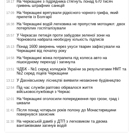
На Черкащині з підрядника стягнуть понад 670 тисяч
18:17
гривень штрафних санкцій
На Черкащині врятували рідкісного чорного грифа, який
17:09
прилетів із Болгарії
На Черкащині водій легковика не пропустив мотоцикл: двох
16:38
потерпілих госпіталізували
У Черкасах петиція проти забудови зеленої зони на
15:57
Чорновола набрала необхідну кількість підписів
Понад 1600 звернень через укуси тварин зафіксували на
15:13
Черкащині від початку року
На Черкащині жінка потрапила під колеса авто на
14:58
пішохідному переході і загинула
ЧДБК - №1 серед коледжів України за результатами НМТ та
13:51
№2 серед ліцеїв Черкащини
У Дахнівському лісництві виявили незаконне будівництво
13:12
Під час служби раптово обірвалося життя
12:54
військовослужбовця з Черкас
На Черкащині оголосили попередження про грози, град і
12:01
шквали
Після понад чотирьох років полону до Монастирищини
11:41
повернувся захисник
На черкаській дамбі у ДТП з легковиком та двома
11:30
вантажівками загинув водій