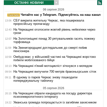
ОСТАННІ НОВИНИ
06 серпня 2026
Читайте нас у Telegram. Підписуйтесь на наш канал
СБУ викрила жительку Черкас, яка поширювала
13:06
проросійську пропаганду
На Черкащині оголосили жовтий рівень небезпеки через
12:43
грози
На Золотоніщині понад 30 рятувальників гасять пожежу
12:07
торфовища
На Звенигородщині доглядальник до смерті побив
11:59
пенсіонера
Омбудсман: у військовій частині на Черкащині жорстоко
10:58
побили мобілізованого бійця
На Черкащині п'яний мотоцикліст зіткнувся з мопедом
10:13
На Черкащині вилучили 700 метрів браконьєрських сіток
09:54
В одному із парків Черкас знову пошкодили
09:11
попереджувальну табличку
05 серпня 2026
На Черкащині обрали кандидата на посаду директора
20:15
психоневрологічного інтернату
Уманська громада попрощається із загиблим захисником
19:22