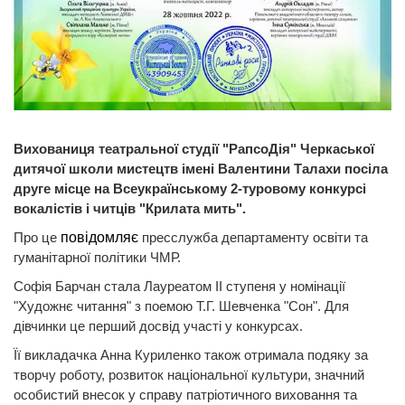
Вихованиця театральної студії "РапсоДія" Черкаської
дитячої школи мистецтв імені Валентини Талахи посіла
друге місце на Всеукраїнському 2-туровому конкурсі
вокалістів і читців "Крилата мить".
Про це
повідомляє
пресслужба департаменту освіти та
гуманітарної політики ЧМР.
Софія Барчан стала Лауреатом ІІ ступеня у номінації
"Художнє читання" з поемою Т.Г. Шевченка "Сон". Для
дівчинки це перший досвід участі у конкурсах.
Її викладачка Анна Куриленко також отримала подяку за
творчу роботу, розвиток національної культури, значний
особистий внесок у справу патріотичного виховання та