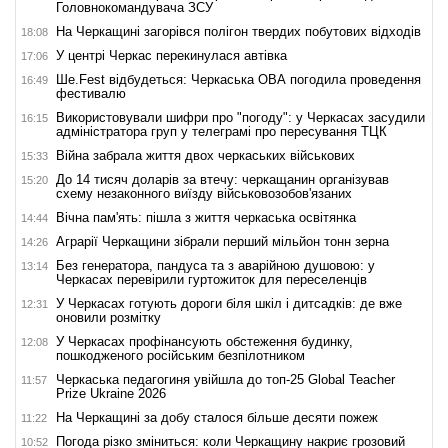
Головнокомандувача ЗСУ
На Черкащині загорівся полігон твердих побутових відходів
18:08
У центрі Черкас перекинулася автівка
17:06
Ше.Fest відбудеться: Черкаська ОВА погодила проведення
16:49
фестивалю
Використовували шифри про "погоду": у Черкасах засудили
16:15
адміністратора груп у телеграмі про пересування ТЦК
Війна забрала життя двох черкаських військових
15:33
До 14 тисяч доларів за втечу: черкащанин організував
15:20
схему незаконного виїзду військовозобов'язаних
Вічна пам'ять: пішла з життя черкаська освітянка
14:44
Аграрії Черкащини зібрали перший мільйон тонн зерна
14:26
Без генератора, пандуса та з аварійною душовою: у
13:14
Черкасах перевірили гуртожиток для переселенців
У Черкасах готують дороги біля шкіл і дитсадків: де вже
12:31
оновили розмітку
У Черкасах профінансують обстеження будинку,
12:08
пошкодженого російським безпілотником
Черкаська педагогиня увійшла до топ-25 Global Teacher
11:57
Prize Ukraine 2026
На Черкащині за добу сталося більше десяти пожеж
11:22
Погода різко зміниться: коли Черкащину накриє грозовий
10:52