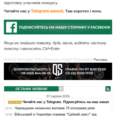
підготовку учасників конкурсу.
Читайте нас у
Telegram-каналі
. Там коротко і ясно.
Якщо ви знайшли помилку, будь ласка, виділіть частину
тексту і натисніть Ctrl+Enter
#читці
#конкурс
#театральна студія
#призерка
Реклама
ОСТАННІ НОВИНИ
07 серпня 2026
Читайте нас у Telegram. Підписуйтесь на наш канал
Черкащанин незаконно виловив 70 кілограмів риби
20:01
Військовий із Чорнобая отримав "Срібний хрест" від
19:05