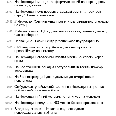
На Черкащині молодята оформили новий паспорт одразу
16:22
після одруження
На Черкащині суд повернув державі землі на території
15:50
парку "Нижньосульський"
У Черкасах 75-річній жінці провели малоінвазивну операцію
15:37
на серці
У Черкаському ТЦК відреагували на скандальне відео під
14:42
час оповіщення
Черкащина - новий центр українського пауерліфтингу
14:30
СБУ викрила жительку Черкас, яка поширювала
13:06
проросійську пропаганду
На Черкащині оголосили жовтий рівень небезпеки через
12:43
грози
На Золотоніщині понад 30 рятувальників гасять пожежу
12:07
торфовища
На Звенигородщині доглядальник до смерті побив
11:59
пенсіонера
Омбудсман: у військовій частині на Черкащині жорстоко
10:58
побили мобілізованого бійця
На Черкащині п'яний мотоцикліст зіткнувся з мопедом
10:13
На Черкащині вилучили 700 метрів браконьєрських сіток
09:54
В одному із парків Черкас знову пошкодили
09:11
попереджувальну табличку