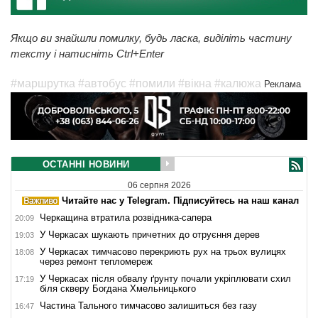
Якщо ви знайшли помилку, будь ласка, виділіть частину
тексту і натисніть Ctrl+Enter
#маршрутка
#автобус
#помили
#вікна
#калюжа
Реклама
ОСТАННІ НОВИНИ
06 серпня 2026
Читайте нас у Telegram. Підписуйтесь на наш канал
Черкащина втратила розвідника-сапера
20:09
У Черкасах шукають причетних до отруєння дерев
19:03
У Черкасах тимчасово перекриють рух на трьох вулицях
18:08
через ремонт тепломереж
У Черкасах після обвалу ґрунту почали укріплювати схил
17:19
біля скверу Богдана Хмельницького
Частина Тального тимчасово залишиться без газу
16:47