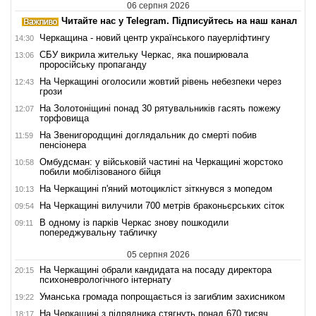
06 серпня 2026
Читайте нас у Telegram. Підписуйтесь на наш канал
Черкащина - новий центр українського пауерліфтингу
14:30
СБУ викрила жительку Черкас, яка поширювала
13:06
проросійську пропаганду
На Черкащині оголосили жовтий рівень небезпеки через
12:43
грози
На Золотоніщині понад 30 рятувальників гасять пожежу
12:07
торфовища
На Звенигородщині доглядальник до смерті побив
11:59
пенсіонера
Омбудсман: у військовій частині на Черкащині жорстоко
10:58
побили мобілізованого бійця
На Черкащині п'яний мотоцикліст зіткнувся з мопедом
10:13
На Черкащині вилучили 700 метрів браконьєрських сіток
09:54
В одному із парків Черкас знову пошкодили
09:11
попереджувальну табличку
05 серпня 2026
На Черкащині обрали кандидата на посаду директора
20:15
психоневрологічного інтернату
Уманська громада попрощається із загиблим захисником
19:22
На Черкащині з підрядника стягнуть понад 670 тисяч
18:17