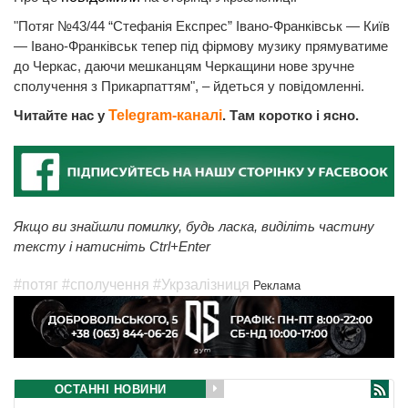
"Потяг №43/44 “Стефанія Експрес” Івано-Франківськ — Київ
— Івано-Франківськ тепер під фірмову музику прямуватиме
до Черкас, даючи мешканцям Черкащини нове зручне
сполучення з Прикарпаттям", – йдеться у повідомленні.
Читайте нас у
Telegram-каналі
. Там коротко і ясно.
Якщо ви знайшли помилку, будь ласка, виділіть частину
тексту і натисніть Ctrl+Enter
#потяг
#сполучення
#Укрзалізниця
Реклама
ОСТАННІ НОВИНИ