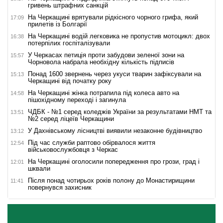
гривень штрафних санкцій
На Черкащині врятували рідкісного чорного грифа, який
17:09
прилетів із Болгарії
На Черкащині водій легковика не пропустив мотоцикл: двох
16:38
потерпілих госпіталізували
У Черкасах петиція проти забудови зеленої зони на
15:57
Чорновола набрала необхідну кількість підписів
Понад 1600 звернень через укуси тварин зафіксували на
15:13
Черкащині від початку року
На Черкащині жінка потрапила під колеса авто на
14:58
пішохідному переході і загинула
ЧДБК - №1 серед коледжів України за результатами НМТ та
13:51
№2 серед ліцеїв Черкащини
У Дахнівському лісництві виявили незаконне будівництво
13:12
Під час служби раптово обірвалося життя
12:54
військовослужбовця з Черкас
На Черкащині оголосили попередження про грози, град і
12:01
шквали
Після понад чотирьох років полону до Монастирищини
11:41
повернувся захисник