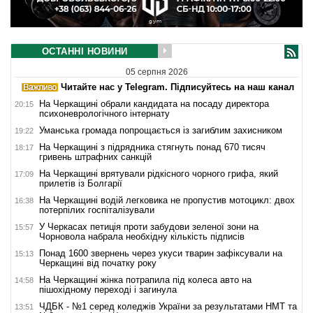
ОСТАННІ НОВИНИ
05 серпня 2026
Читайте нас у Telegram. Підписуйтесь на наш канал
На Черкащині обрали кандидата на посаду директора
20:15
психоневрологічного інтернату
Уманська громада попрощається із загиблим захисником
19:22
На Черкащині з підрядника стягнуть понад 670 тисяч
18:17
гривень штрафних санкцій
На Черкащині врятували рідкісного чорного грифа, який
17:09
прилетів із Болгарії
На Черкащині водій легковика не пропустив мотоцикл: двох
16:38
потерпілих госпіталізували
У Черкасах петиція проти забудови зеленої зони на
15:57
Чорновола набрала необхідну кількість підписів
Понад 1600 звернень через укуси тварин зафіксували на
15:13
Черкащині від початку року
На Черкащині жінка потрапила під колеса авто на
14:58
пішохідному переході і загинула
ЧДБК - №1 серед коледжів України за результатами НМТ та
13:51