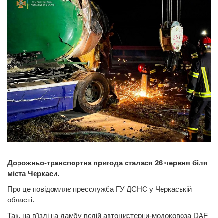
Дорожньо-транспортна пригода сталася 26 червня біля
міста Черкаси.
Про це повідомляє пресслужба ГУ ДСНС у Черкаській
області.
Так, на вʼїзді на дамбу водій автоцистерни-молоковоза DAF