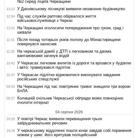
№2 серед ліцеїв Черкащини
У Дахнівському лісництві виявили незаконне будівництво
13:12
Під час служби раптово обірвалося життя
12:54
військовослужбовця з Черкас
На Черкащині оголосили попередження про грози, град і
12:01
шквали
Після понад чотирьох років полону до Монастирищини
11:41
повернувся захисник
На черкаській дамбі у ДТП з легковиком та двома
11:30
вантажівками загинув водій
У Черкасах легковик вилетів із дороги та врізався у будівлю
10:42
і авто: травмувався підліток
У Черкасах підлітки відмовилися виконувати завдання
10:37
російських спецслужб
На Черкащині під час повітряних тривог знищили три ворожі
09:33
БпЛА
Колишній очільник Черкаської облради може повноцінно
09:27
очолити інтернат
04 серпня 2026
У повітрі Черкас виявили перевищення трьох
20:29
забруднювальних речовин
У черкаському відділенні пошти юнак завдав собі поранення
19:28
ножем у шию: його врятував поліцейський