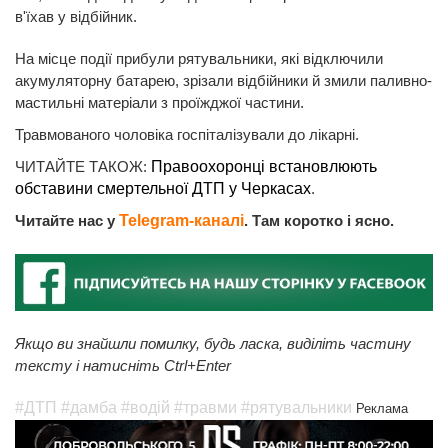
в'їхав у відбійник.
На місце події прибули рятувальники, які відключили
акумуляторну батарею, зрізали відбійники й змили паливно-
мастильні матеріали з проїжджої частини.
Травмованого чоловіка госпіталізували до лікарні.
ЧИТАЙТЕ ТАКОЖ:
Правоохоронці встановлюють
обставини смертельної ДТП у Черкасах
.
Читайте нас у
Telegram-каналі
. Там коротко і ясно.
Якщо ви знайшли помилку, будь ласка, виділіть частину
тексту і натисніть Ctrl+Enter
#ДТП
#дамба
#водій
#травми
#рятувальники
Реклама