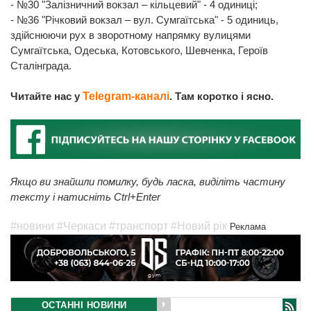
- №30 "Залізничний вокзал – кільцевий" - 4 одиниці;
- №36 "Річковий вокзал – вул. Сумгаїтська" - 5 одиниць,
здійснюючи рух в зворотному напрямку вулицями
Сумгаїтська, Одеська, Котовського, Шевченка, Героїв
Сталінграда.
Читайте нас у
Telegram-каналі
. Там коротко і ясно.
Якщо ви знайшли помилку, будь ласка, виділіть частину
тексту і натисніть Ctrl+Enter
#новини
#Черкаси
#транспорт
#Новий рік
Реклама
ОСТАННІ НОВИНИ