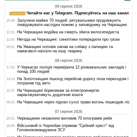
09 серпня 2026
Читайте нас у Telegram. Підписуйтесь на наш канал
Залучено майже 70 людей: рятувальники продовжують
15:48
ліквідовувати наслідки пожежі у заповіднику на Черкащині
На Черкащині водійка на смерть збила велосипедиста
13:31
Негода на Черкащині: синоптики попередили про грози
11:03
На Уманщині чоловік напав на собаку з палицею та
09:51
намагався наїхати на іншу тварину
08 серпня 2026
У Черкасах поліція перевірила 12 розважальних закладів і
17:02
понад 100 людей
На Золотоніщині пішохід перебігав дорогу поза переходом і
14:14
потрапив під авто
На Черкащині боржникам за електроенергію
11:37
нараховуватимуть додаткові кошти
На Черкащині через підпал сухої трави вогонь пошкодив ліс
09:23
07 серпня 2026
Черкащанин незаконно виловив 70 кілограмів риби
20:01
Військовий із Чорнобая отримав "Срібний хрест" від
19:05
Головнокомандувача ЗСУ