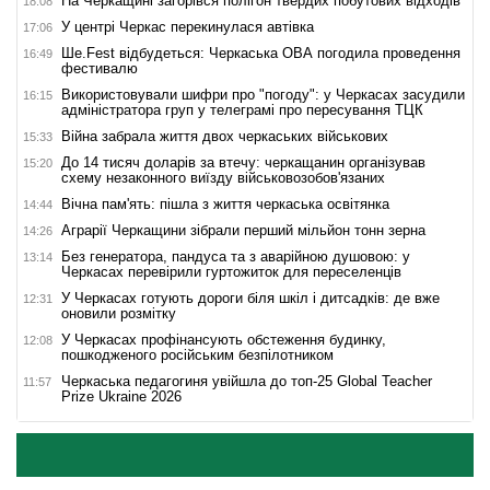
На Черкащині загорівся полігон твердих побутових відходів
18:08
У центрі Черкас перекинулася автівка
17:06
Ше.Fest відбудеться: Черкаська ОВА погодила проведення
16:49
фестивалю
Використовували шифри про "погоду": у Черкасах засудили
16:15
адміністратора груп у телеграмі про пересування ТЦК
Війна забрала життя двох черкаських військових
15:33
До 14 тисяч доларів за втечу: черкащанин організував
15:20
схему незаконного виїзду військовозобов'язаних
Вічна пам'ять: пішла з життя черкаська освітянка
14:44
Аграрії Черкащини зібрали перший мільйон тонн зерна
14:26
Без генератора, пандуса та з аварійною душовою: у
13:14
Черкасах перевірили гуртожиток для переселенців
У Черкасах готують дороги біля шкіл і дитсадків: де вже
12:31
оновили розмітку
У Черкасах профінансують обстеження будинку,
12:08
пошкодженого російським безпілотником
Черкаська педагогиня увійшла до топ-25 Global Teacher
11:57
Prize Ukraine 2026