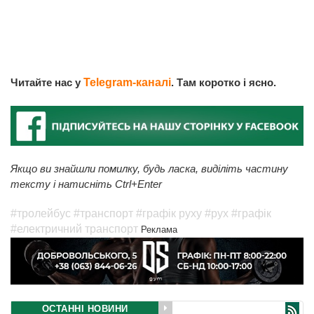
Читайте нас у
Telegram-каналі
. Там коротко і ясно.
Якщо ви знайшли помилку, будь ласка, виділіть частину
тексту і натисніть Ctrl+Enter
#тролейбус
#транспорт
#графік руху
#рух
#графік
#електричний транспорт
Реклама
ОСТАННІ НОВИНИ