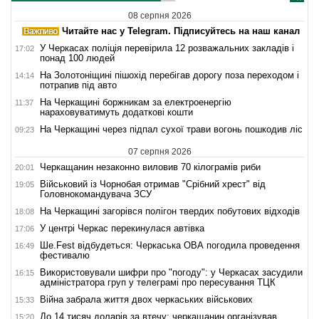
08 серпня 2026
Читайте нас у Telegram. Підписуйтесь на наш канал
У Черкасах поліція перевірила 12 розважальних закладів і
17:02
понад 100 людей
На Золотоніщині пішохід перебігав дорогу поза переходом і
14:14
потрапив під авто
На Черкащині боржникам за електроенергію
11:37
нараховуватимуть додаткові кошти
На Черкащині через підпал сухої трави вогонь пошкодив ліс
09:23
07 серпня 2026
Черкащанин незаконно виловив 70 кілограмів риби
20:01
Військовий із Чорнобая отримав "Срібний хрест" від
19:05
Головнокомандувача ЗСУ
На Черкащині загорівся полігон твердих побутових відходів
18:08
У центрі Черкас перекинулася автівка
17:06
Ше.Fest відбудеться: Черкаська ОВА погодила проведення
16:49
фестивалю
Використовували шифри про "погоду": у Черкасах засудили
16:15
адміністратора груп у телеграмі про пересування ТЦК
Війна забрала життя двох черкаських військових
15:33
До 14 тисяч доларів за втечу: черкащанин організував
15:20