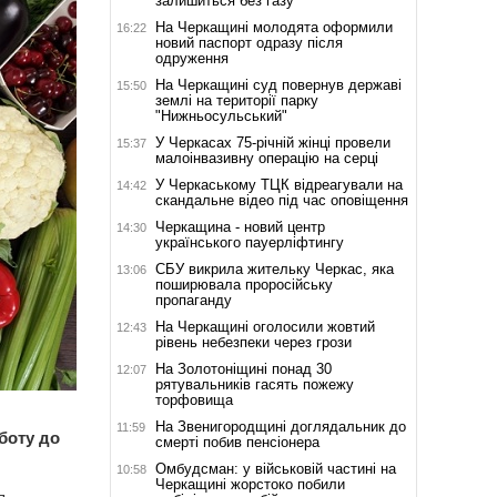
залишиться без газу
На Черкащині молодята оформили
16:22
новий паспорт одразу після
одруження
На Черкащині суд повернув державі
15:50
землі на території парку
"Нижньосульський"
У Черкасах 75-річній жінці провели
15:37
малоінвазивну операцію на серці
У Черкаському ТЦК відреагували на
14:42
скандальне відео під час оповіщення
Черкащина - новий центр
14:30
українського пауерліфтингу
СБУ викрила жительку Черкас, яка
13:06
поширювала проросійську
пропаганду
На Черкащині оголосили жовтий
12:43
рівень небезпеки через грози
На Золотоніщині понад 30
12:07
рятувальників гасять пожежу
торфовища
На Звенигородщині доглядальник до
11:59
боту до
смерті побив пенсіонера
Омбудсман: у військовій частині на
10:58
Черкащині жорстоко побили