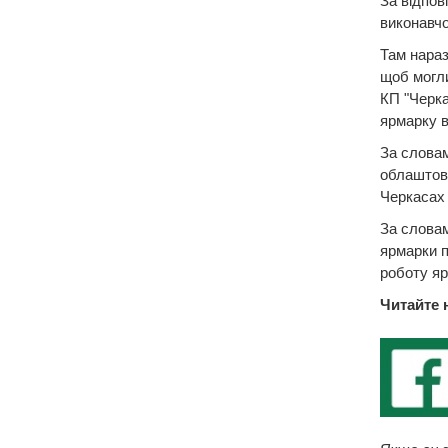
За відпов
виконавчо
Там нараз
щоб могли
КП "Черка
ярмарку в
За словам
облаштова
Черкасах 
За словам
ярмарки п
роботу я
Читайте 