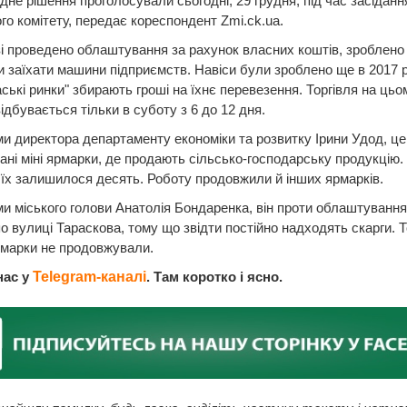
ідне рішення проголосували сьогодні, 29 грудня, під час засіданн
го комітету, передає кореспондент Zmi.ck.ua.
і проведено облаштування за рахунок власних коштів, зроблено 
 заїхати машини підприємств. Навіси були зроблено ще в 2017 р
ські ринки" збирають гроші на їхнє перевезення. Торгівля на цьо
ідбувається тільки в суботу з 6 до 12 дня.
и директора департаменту економіки та розвитку Ірини Удод, це
ні міні ярмарки, де продають сільсько-господарську продукцію.
їх залишилося десять. Роботу продовжили й інших ярмарків.
и міського голови Анатолія Бондаренка, він проти облаштування
о вулиці Тараскова, тому що звідти постійно надходять скарги. 
рмарки не продовжували.
нас у
Telegram-каналі
. Там коротко і ясно.