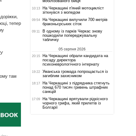
я
мобілізованого бійця
На Черкащині п'яний мотоцикліст
10:13
зіткнувся з мопедом
доріжки,
На Черкащині вилучили 700 метрів
09:54
оці, тепер
браконьєрських сіток
му
В одному із парків Черкас знову
09:11
пошкодили попереджувальну
табличку
05 серпня 2026
 У
На Черкащині обрали кандидата на
20:15
посаду директора
психоневрологічного інтернату
Уманська громада попрощається із
19:22
загиблим захисником
Тому там
На Черкащині з підрядника стягнуть
18:17
понад 670 тисяч гривень штрафних
санкцій
На Черкащині врятували рідкісного
17:09
чорного грифа, який прилетів із
Болгарії