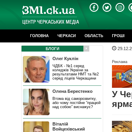
ГОЛОВНА
ЧЕРКАСИ
ОБЛАСТЬ
ГРОШІ
29.12.2
БЛОГИ
Олег Куклін
Реклама
ЧДБК - №1 серед
коледжів України за
результатами НМТ та №2
серед ліцеїв Черкащини
Олена Берестенко
У Че
Втома від саморозвитку,
ярма
або чому постійне “працюй
над собою” виснажує?
Віталій
Войцехівський