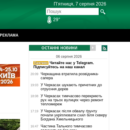
П'ятниця, 7 серпня 2026
29°
РЕКЛАМА
ОСТАННІ НОВИНИ
06 серпня 2026
Читайте нас у Telegram.
Підписуйтесь на наш канал
Черкащина втратила розвідника-
20:09
сапера
У Черкасах шукають причетних до
19:03
отруєння дерев
У Черкасах тимчасово перекриють
18:08
рух на трьох вулицях через ремонт
тепломереж
У Черкасах після обвалу ґрунту
17:19
почали укріплювати схил біля скверу
Богдана Хмельницького
Частина Тального тимчасово
16:47