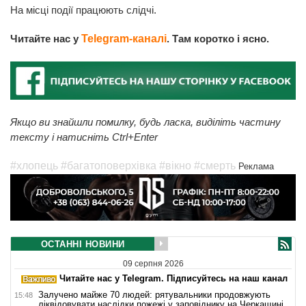
На місці події працюють слідчі.
Читайте нас у
Telegram-каналі
. Там коротко і ясно.
Якщо ви знайшли помилку, будь ласка, виділіть частину
тексту і натисніть Ctrl+Enter
#хлопець
#багатоповерхівка
#вікно
#смерть
Реклама
ОСТАННІ НОВИНИ
09 серпня 2026
Читайте нас у Telegram. Підписуйтесь на наш канал
Залучено майже 70 людей: рятувальники продовжують
15:48
ліквідовувати наслідки пожежі у заповіднику на Черкащині