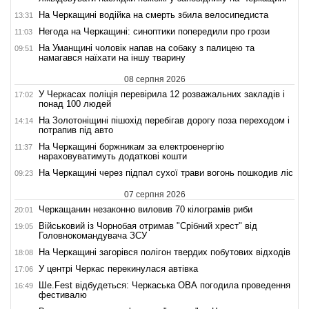
На Черкащині водійка на смерть збила велосипедиста
13:31
Негода на Черкащині: синоптики попередили про грози
11:03
На Уманщині чоловік напав на собаку з палицею та
09:51
намагався наїхати на іншу тварину
08 серпня 2026
У Черкасах поліція перевірила 12 розважальних закладів і
17:02
понад 100 людей
На Золотоніщині пішохід перебігав дорогу поза переходом і
14:14
потрапив під авто
На Черкащині боржникам за електроенергію
11:37
нараховуватимуть додаткові кошти
На Черкащині через підпал сухої трави вогонь пошкодив ліс
09:23
07 серпня 2026
Черкащанин незаконно виловив 70 кілограмів риби
20:01
Військовий із Чорнобая отримав "Срібний хрест" від
19:05
Головнокомандувача ЗСУ
На Черкащині загорівся полігон твердих побутових відходів
18:08
У центрі Черкас перекинулася автівка
17:06
Ше.Fest відбудеться: Черкаська ОВА погодила проведення
16:49
фестивалю