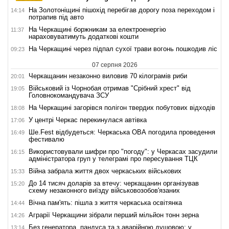
На Золотоніщині пішохід перебігав дорогу поза переходом і
14:14
потрапив під авто
На Черкащині боржникам за електроенергію
11:37
нараховуватимуть додаткові кошти
На Черкащині через підпал сухої трави вогонь пошкодив ліс
09:23
07 серпня 2026
Черкащанин незаконно виловив 70 кілограмів риби
20:01
Військовий із Чорнобая отримав "Срібний хрест" від
19:05
Головнокомандувача ЗСУ
На Черкащині загорівся полігон твердих побутових відходів
18:08
У центрі Черкас перекинулася автівка
17:06
Ше.Fest відбудеться: Черкаська ОВА погодила проведення
16:49
фестивалю
Використовували шифри про "погоду": у Черкасах засудили
16:15
адміністратора груп у телеграмі про пересування ТЦК
Війна забрала життя двох черкаських військових
15:33
До 14 тисяч доларів за втечу: черкащанин організував
15:20
схему незаконного виїзду військовозобов'язаних
Вічна пам'ять: пішла з життя черкаська освітянка
14:44
Аграрії Черкащини зібрали перший мільйон тонн зерна
14:26
Без генератора, пандуса та з аварійною душовою: у
13:14