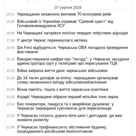
07 серпня 2026
Черкащанин незаконно виловив 70 кілограмів риби
20:01
Військовий із Чорнобая отримав "Срібний хрест" від
19:05
Головнокомандувача ЗСУ
На Черкащині загорівся полігон твердих побутових відходів
18:08
У центрі Черкас перекинулася автівка
17:06
Ше.Fest відбудеться: Черкаська ОВА погодила проведення
16:49
фестивалю
Використовували шифри про "погоду": у Черкасах засудили
16:15
адміністратора груп у телеграмі про пересування ТЦК
Війна забрала життя двох черкаських військових
15:33
До 14 тисяч доларів за втечу: черкащанин організував
15:20
схему незаконного виїзду військовозобов'язаних
Вічна пам'ять: пішла з життя черкаська освітянка
14:44
Аграрії Черкащини зібрали перший мільйон тонн зерна
14:26
Без генератора, пандуса та з аварійною душовою: у
13:14
Черкасах перевірили гуртожиток для переселенців
У Черкасах готують дороги біля шкіл і дитсадків: де вже
12:31
оновили розмітку
У Черкасах профінансують обстеження будинку,
12:08
пошкодженого російським безпілотником