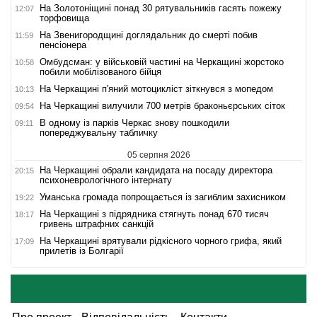
На Золотоніщині понад 30 рятувальників гасять пожежу
12:07
торфовища
На Звенигородщині доглядальник до смерті побив
11:59
пенсіонера
Омбудсман: у військовій частині на Черкащині жорстоко
10:58
побили мобілізованого бійця
На Черкащині п'яний мотоцикліст зіткнувся з мопедом
10:13
На Черкащині вилучили 700 метрів браконьєрських сіток
09:54
В одному із парків Черкас знову пошкодили
09:11
попереджувальну табличку
05 серпня 2026
На Черкащині обрали кандидата на посаду директора
20:15
психоневрологічного інтернату
Уманська громада попрощається із загиблим захисником
19:22
На Черкащині з підрядника стягнуть понад 670 тисяч
18:17
гривень штрафних санкцій
На Черкащині врятували рідкісного чорного грифа, який
17:09
прилетів із Болгарії