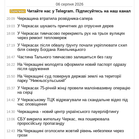
06 серпня 2026
Читайте нас у Telegram. Підписуйтесь на наш канал
Черкащина втратила розвідника-сапера
20:09
У Черкасах шукають причетних до отруєння дерев
19:03
У Черкасах тимчасово перекриють рух на трьох вулицях
18:08
через ремонт тепломереж
У Черкасах після обвалу ґрунту почали укріплювати схил
17:19
біля скверу Богдана Хмельницького
Частина Тального тимчасово залишиться без газу
16:47
На Черкащині молодята оформили новий паспорт одразу
16:22
після одруження
На Черкащині суд повернув державі землі на території
15:50
парку "Нижньосульський"
У Черкасах 75-річній жінці провели малоінвазивну операцію
15:37
на серці
У Черкаському ТЦК відреагували на скандальне відео під
14:42
час оповіщення
Черкащина - новий центр українського пауерліфтингу
14:30
СБУ викрила жительку Черкас, яка поширювала
13:06
проросійську пропаганду
На Черкащині оголосили жовтий рівень небезпеки через
12:43
грози