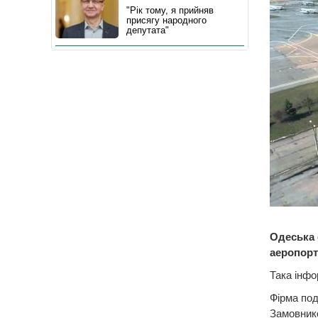
"Рік тому, я прийняв
присягу народного
депутата"
Одеська 
аеропорт
Така інфо
Фірма под
Замовнико