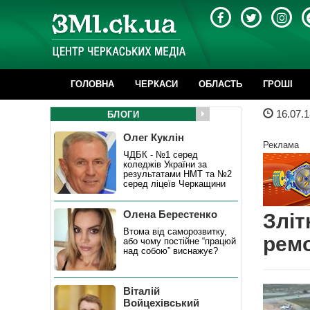
ГОЛОВНА
ЧЕРКАСИ
ОБЛАСТЬ
ГРОШІ
16.07.1
БЛОГИ
Олег Куклін
Реклама
ЧДБК - №1 серед
коледжів України за
результатами НМТ та №2
серед ліцеїв Черкащини
Олена Берестенко
Зліт
Втома від саморозвитку,
ремо
або чому постійне “працюй
над собою” виснажує?
Віталій
Войцехівський