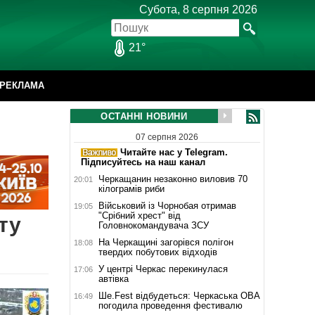
Субота, 8 серпня 2026
21°
РЕКЛАМА
ОСТАННІ НОВИНИ
07 серпня 2026
Читайте нас у Telegram.
Підписуйтесь на наш канал
Черкащанин незаконно виловив 70
20:01
кілограмів риби
Військовий із Чорнобая отримав
19:05
"Срібний хрест" від
ту
Головнокомандувача ЗСУ
На Черкащині загорівся полігон
18:08
твердих побутових відходів
У центрі Черкас перекинулася
17:06
автівка
Ше.Fest відбудеться: Черкаська ОВА
16:49
погодила проведення фестивалю