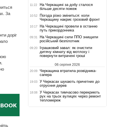
На Черкащині за добу сталося
11:22
читься
більше десяти пожеж
х. За
Погода різко зміниться: коли
10:52
Черкащину накриє грозовий фронт
На Черкащині провели в останню
10:17
путь прикордонника
нти доріг
На Черкащині сили ППО знищили
09:31
російський безпілотник
рало
Іграшковий завал: як очистити
09:20
дитячу кімнату від мотлоху і
повернути витрачені гроші
ною
и.
06 серпня 2026
но
Черкащина втратила розвідника-
20:09
сапера
У Черкасах шукають причетних до
19:03
отруєння дерев
У Черкасах тимчасово перекриють
18:08
рух на трьох вулицях через ремонт
тепломереж
ніть