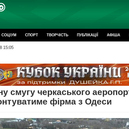
CОЦІУМ
СПОРТ
ТВОРЧІСТЬ
ПУБЛІКАЦІЇ
АФІША
8 15:05
ну смугу черкаського аеропор
нтуватиме фірма з Одеси