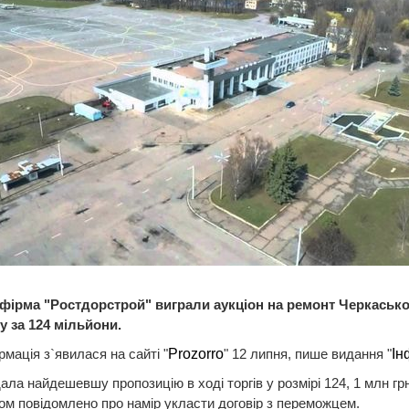
фірма "Ростдорстрой" виграли аукціон на ремонт Черкасько
у за 124 мільйони.
рмація з`явилася на сайті "
Рrozorro
" 12 липня, пише видання "
Ін
ала найдешевшу пропозицію в ході торгів у розмірі 124, 1 млн грн
м повідомлено про намір укласти договір з переможцем.