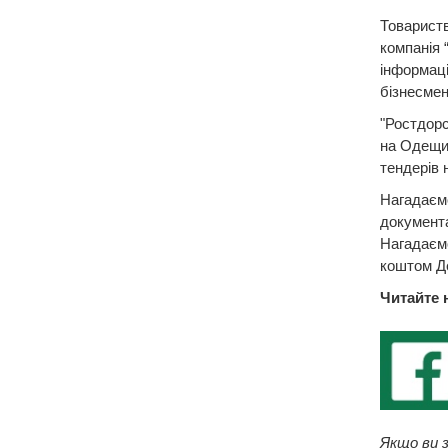
Товарист
компанія 
інформаці
бізнесме
"Ростдорс
на Одещин
тендерів 
Нагадаємо
документа
Нагадаємо
коштом Де
Читайте 
Якщо ви з