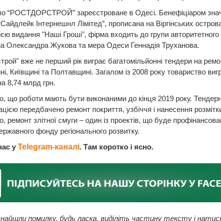
во “РОСТДОРСТРОЙ” зареєстроване в Одесі. Бенефіціаром зна
“Сайдлейк Інтернешнл Лімітед”, прописана на Віргінських острова
єю видання "Наші Гроші", фірма входить до групи авторитетного
на Олександра Жукова та мера Одеси Геннадія Труханова.
трой" вже не перший рік виграє багатомільйонні тендери на ремо
і, Київщині та Полтавщині. Загалом із 2008 року товариство виг
на 8,74 млрд грн.
, що роботи мають бути виконаними до кінця 2019 року. Тендер
цією передбачено ремонт покриття, узбіччя і нанесення розмітк
, ремонт злітної смуги – один із проектів, що буде профінансова
ржавного фонду регіонального розвитку.
нас у
Telegram-каналі
. Там коротко і ясно.
найшли помилку, будь ласка, виділіть частину тексту і натис