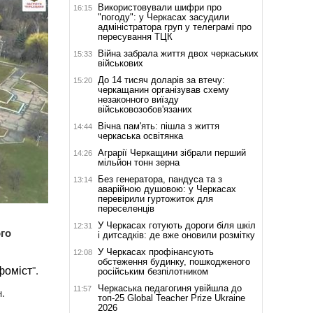
Використовували шифри про
16:15
"погоду": у Черкасах засудили
адміністратора груп у телеграмі про
пересування ТЦК
Війна забрала життя двох черкаських
15:33
військових
До 14 тисяч доларів за втечу:
15:20
черкащанин організував схему
незаконного виїзду
військовозобов'язаних
Вічна пам'ять: пішла з життя
14:44
черкаська освітянка
Аграрії Черкащини зібрали перший
14:26
мільйон тонн зерна
Без генератора, пандуса та з
13:14
аварійною душовою: у Черкасах
перевірили гуртожиток для
переселенців
У Черкасах готують дороги біля шкіл
12:31
го
і дитсадків: де вже оновили розмітку
У Черкасах профінансують
12:08
обстеження будинку, пошкодженого
фоміст
".
російським безпілотником
Черкаська педагогиня увійшла до
11:57
.
топ-25 Global Teacher Prize Ukraine
2026