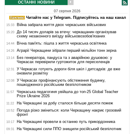
ОСТАННІ НОВИНИ
07 серпня 2026
Читайте нас у Telegram. Підписуйтесь на наш канал
Війна забрала життя двох черкаських військових
15:33
До 14 тисяч доларів за втечу: черкащанин організував
15:20
схему незаконного виїзду військовозобов'язаних
Вічна пам'ять: пішла з життя черкаська освітянка
14:44
Аграрії Черкащини зібрали перший мільйон тонн зерна
14:26
Без генератора, пандуса та з аварійною душовою: у
13:14
Черкасах перевірили гуртожиток для переселенців
У Черкасах готують дороги біля шкіл і дитсадків: де вже
12:31
оновили розмітку
У Черкасах профінансують обстеження будинку,
12:08
пошкодженого російським безпілотником
Черкаська педагогиня увійшла до топ-25 Global Teacher
11:57
Prize Ukraine 2026
На Черкащині за добу сталося більше десяти пожеж
11:22
Погода різко зміниться: коли Черкащину накриє грозовий
10:52
фронт
На Черкащині провели в останню путь прикордонника
10:17
На Черкащині сили ППО знищили російський безпілотник
09:31