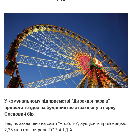
У комунальному підприємстві "Дирекція парків"
провели тендер на будівництво атракціону в парку
Сосновий бір.
Так, як зазначено на сайті "ProZorro", аукціон із пропозицією
2,35 млн грн. виграло ТОВ А.І.Д.А.