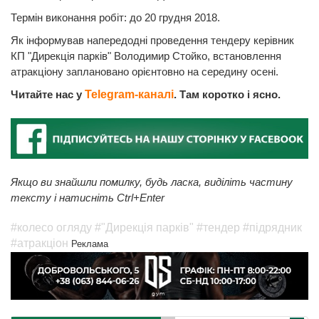
Термін виконання робіт: до 20 грудня 2018.
Як інформував напередодні проведення тендеру керівник
КП "Дирекція парків" Володимир Стойко, встановлення
атракціону заплановано орієнтовно на середину осені.
Читайте нас у
Telegram-каналі
. Там коротко і ясно.
Якщо ви знайшли помилку, будь ласка, виділіть частину
тексту і натисніть Ctrl+Enter
#колесо огляду
#"Дирекція парків"
#тендер
#підрядник
#атракціон
Реклама