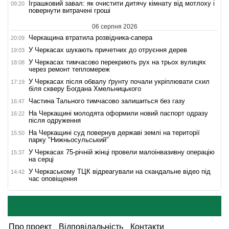
Іграшковий завал: як очистити дитячу кімнату від мотлоху і
09:20
повернути витрачені гроші
06 серпня 2026
Черкащина втратила розвідника-сапера
20:09
У Черкасах шукають причетних до отруєння дерев
19:03
У Черкасах тимчасово перекриють рух на трьох вулицях
18:08
через ремонт тепломереж
У Черкасах після обвалу ґрунту почали укріплювати схил
17:19
біля скверу Богдана Хмельницького
Частина Тального тимчасово залишиться без газу
16:47
На Черкащині молодята оформили новий паспорт одразу
16:22
після одруження
На Черкащині суд повернув державі землі на території
15:50
парку "Нижньосульський"
У Черкасах 75-річній жінці провели малоінвазивну операцію
15:37
на серці
У Черкаському ТЦК відреагували на скандальне відео під
14:42
час оповіщення
Про проект
Відповідальність
Контакти