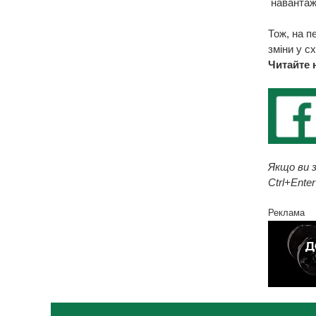
навантаже
Тож, на п
зміни у с
Читайте 
Якщо ви з
Ctrl+Enter
Реклама