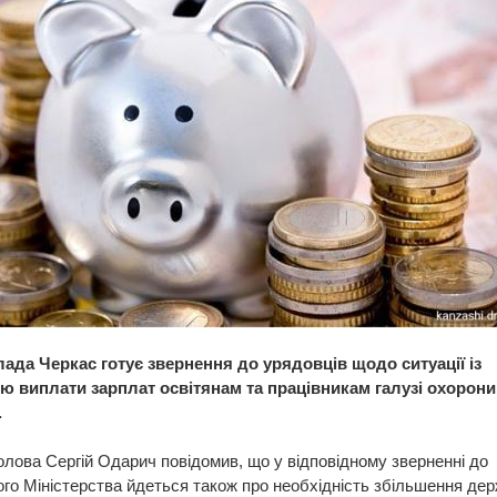
лада Черкас готує звернення до урядовців щодо ситуації із
ю виплати зарплат освітянам та працівникам галузі охорони
.
олова Сергій Одарич повідомив, що у відповідному зверненні до
го Міністерства йдеться також про необхідність збільшення дер