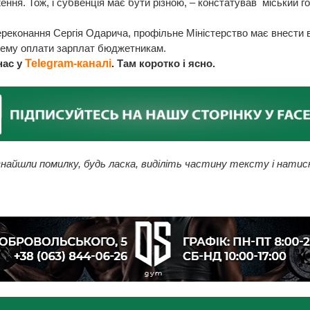
ння. Тож, і субвенція має бути різною, – констатував міський г
ереконання Сергія Одарича, профільне Міністерство має внести в
хему оплати зарплат бюджетникам.
нас у
Telegram-каналі
. Там коротко і ясно.
найшли помилку, будь ласка, виділіть частину тексту і натис