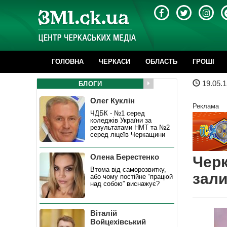
ГОЛОВНА
ЧЕРКАСИ
ОБЛАСТЬ
ГРОШІ
19.05.1
БЛОГИ
Олег Куклін
Реклама
ЧДБК - №1 серед
коледжів України за
результатами НМТ та №2
серед ліцеїв Черкащини
Олена Берестенко
Черк
Втома від саморозвитку,
зали
або чому постійне “працюй
над собою” виснажує?
Віталій
Войцехівський