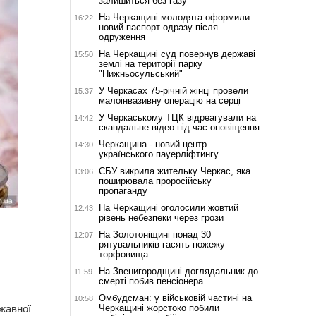
залишиться без газу
На Черкащині молодята оформили
16:22
новий паспорт одразу після
одруження
На Черкащині суд повернув державі
15:50
землі на території парку
"Нижньосульський"
У Черкасах 75-річній жінці провели
15:37
малоінвазивну операцію на серці
У Черкаському ТЦК відреагували на
14:42
скандальне відео під час оповіщення
Черкащина - новий центр
14:30
українського пауерліфтингу
СБУ викрила жительку Черкас, яка
13:06
поширювала проросійську
пропаганду
На Черкащині оголосили жовтий
12:43
рівень небезпеки через грози
На Золотоніщині понад 30
12:07
рятувальників гасять пожежу
торфовища
На Звенигородщині доглядальник до
11:59
смерті побив пенсіонера
Омбудсман: у військовій частині на
10:58
Черкащині жорстоко побили
жавної