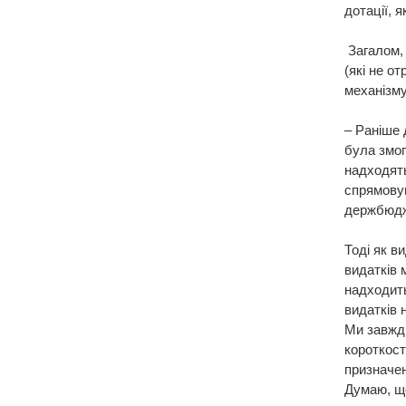
дотації, 
Загалом, 
(які не о
механізму
– Раніше 
була змог
надходять
спрямовую
держбюдже
Тоді як в
видатків 
надходить
видатків н
Ми завжди
короткост
призначен
Думаю, що