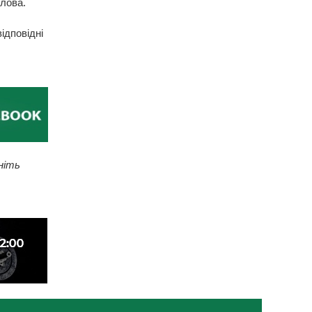
олова.
ідповідні
ніть