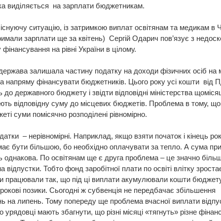
яка виділяється на зарплати бюджетникам.
існуючу ситуацію, із затримкою виплат освітянам та медикам в 
тримали зарплати ще за квітень) Сергій Одарич пов’язує з недос
 фінансування на рівні України в цілому.
держава залишала частину податку на доходи фізичних осіб на м
а напряму фінансувати бюджетників. Цього року усі кошти від
 до державного бюджету і звідти відповідні міністерства щоміся
ть відповідну суму до місцевих бюджетів. Проблема в тому, що
ті суми помісячно розподілені рівномірно.
идатки – нерівномірні. Наприклад, якщо взяти початок і кінець рок
має бути більшою, бо необхідно оплачувати за тепло. А сума пр
 однакова. По освітянам ще є друга проблема – це значно біль
а відпустки. Тобто фонд заробітної плати по освіті влітку зростає
 працювали так, що під ці виплати акумулювали кошти бюджет
рокові позики. Сьогодні ж субвенція не передбачає збільшення
ь на липень. Тому попереду ще проблема вчасної виплати відпу
 урядовці мають збагнути, що різні місяці «тягнуть» різне фінан