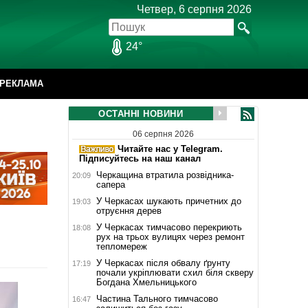
Четвер, 6 серпня 2026
24°
РЕКЛАМА
ОСТАННІ НОВИНИ
06 серпня 2026
Читайте нас у Telegram.
Підписуйтесь на наш канал
Черкащина втратила розвідника-
20:09
сапера
У Черкасах шукають причетних до
19:03
отруєння дерев
У Черкасах тимчасово перекриють
18:08
рух на трьох вулицях через ремонт
тепломереж
У Черкасах після обвалу ґрунту
17:19
почали укріплювати схил біля скверу
Богдана Хмельницького
Частина Тального тимчасово
16:47