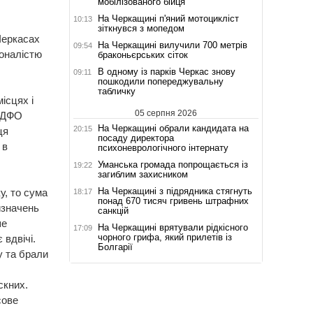
мобілізованого бійця
На Черкащині п'яний мотоцикліст
10:13
зіткнувся з мопедом
Черкасах
На Черкащині вилучили 700 метрів
09:54
коналістю
браконьєрських сіток
В одному із парків Черкас знову
09:11
пошкодили попереджувальну
табличку
ісцях і
05 серпня 2026
 ПДФО
На Черкащині обрали кандидата на
20:15
ця
посаду директора
 в
психоневрологічного інтернату
Уманська громада попрощається із
19:22
загиблим захисником
На Черкащині з підрядника стягнуть
у, то сума
18:17
понад 670 тисяч гривень штрафних
изначень
санкцій
ше
На Черкащині врятували рідкісного
17:09
чорного грифа, який прилетів із
 вдвічі.
Болгарії
у та брали
скних.
сове