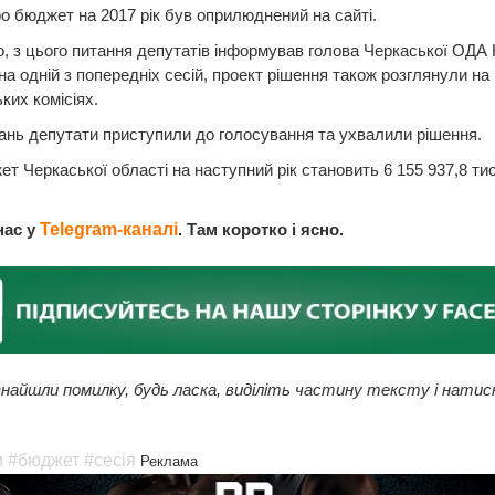
о бюджет на 2017 рік був оприлюднений на сайті.
о, з цього питання депутатів інформував голова Черкаської ОДА
на одній з попередніх сесій, проект рішення також розглянули на
ких комісіях.
ань депутати приступили до голосування та ухвалили рішення.
ет Черкаської області на наступний рік становить 6 155 937,8 ти
нас у
Telegram-каналі
. Там коротко і ясно.
найшли помилку, будь ласка, виділіть частину тексту і натис
и
#бюджет
#сесія
Реклама