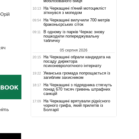
мобілізованого бійця
На Черкащині п'яний мотоцикліст
10:13
зіткнувся з мопедом
 Юрій
На Черкащині вилучили 700 метрів
09:54
браконьєрських сіток
В одному із парків Черкас знову
09:11
пошкодили попереджувальну
табличку
сяч
05 серпня 2026
На Черкащині обрали кандидата на
20:15
посаду директора
психоневрологічного інтернату
Уманська громада попрощається із
19:22
загиблим захисником
На Черкащині з підрядника стягнуть
18:17
понад 670 тисяч гривень штрафних
санкцій
На Черкащині врятували рідкісного
17:09
чорного грифа, який прилетів із
ніть
Болгарії