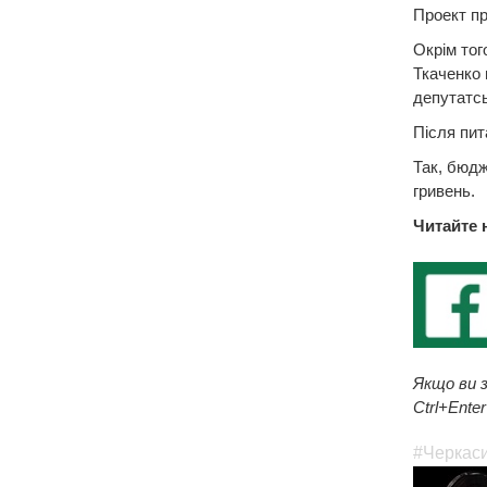
Проект пр
Окрім тог
Ткаченко 
депутатсь
Після пит
Так, бюдж
гривень.
Читайте 
Якщо ви з
Ctrl+Enter
#Черкас