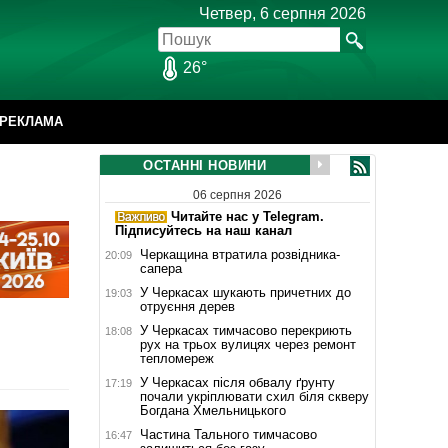
Четвер, 6 серпня 2026
26°
РЕКЛАМА
ОСТАННІ НОВИНИ
06 серпня 2026
Читайте нас у Telegram.
Підписуйтесь на наш канал
Черкащина втратила розвідника-
20:09
сапера
У Черкасах шукають причетних до
19:03
отруєння дерев
У Черкасах тимчасово перекриють
18:08
рух на трьох вулицях через ремонт
тепломереж
У Черкасах після обвалу ґрунту
17:19
почали укріплювати схил біля скверу
Богдана Хмельницького
Частина Тального тимчасово
16:47