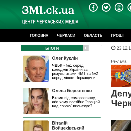
ГОЛОВНА
ЧЕРКАСИ
ОБЛАСТЬ
ГРОШІ
23.12.1
БЛОГИ
Олег Куклін
Реклама
ЧДБК - №1 серед
коледжів України за
результатами НМТ та №2
серед ліцеїв Черкащини
Олена Берестенко
Депу
Втома від саморозвитку,
Черк
або чому постійне “працюй
над собою” виснажує?
Віталій
Войцехівський