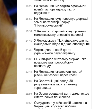
залишиться без газу
На Черкащині молодята оформили
16:22
новий паспорт одразу після
одруження
На Черкащині суд повернув державі
15:50
землі на території парку
"Нижньосульський"
У Черкасах 75-річній жінці провели
15:37
малоінвазивну операцію на серці
У Черкаському ТЦК відреагували на
14:42
скандальне відео під час оповіщення
Черкащина - новий центр
14:30
українського пауерліфтингу
СБУ викрила жительку Черкас, яка
13:06
поширювала проросійську
пропаганду
На Черкащині оголосили жовтий
12:43
рівень небезпеки через грози
На Золотоніщині понад 30
12:07
рятувальників гасять пожежу
торфовища
На Звенигородщині доглядальник до
11:59
смерті побив пенсіонера
Омбудсман: у військовій частині на
10:58
Черкащині жорстоко побили