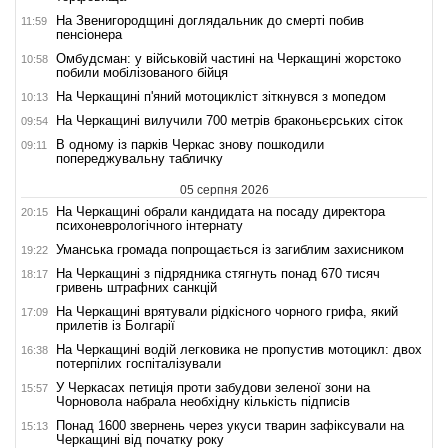
На Звенигородщині доглядальник до смерті побив
11:59
пенсіонера
Омбудсман: у військовій частині на Черкащині жорстоко
10:58
побили мобілізованого бійця
На Черкащині п'яний мотоцикліст зіткнувся з мопедом
10:13
На Черкащині вилучили 700 метрів браконьєрських сіток
09:54
В одному із парків Черкас знову пошкодили
09:11
попереджувальну табличку
05 серпня 2026
На Черкащині обрали кандидата на посаду директора
20:15
психоневрологічного інтернату
Уманська громада попрощається із загиблим захисником
19:22
На Черкащині з підрядника стягнуть понад 670 тисяч
18:17
гривень штрафних санкцій
На Черкащині врятували рідкісного чорного грифа, який
17:09
прилетів із Болгарії
На Черкащині водій легковика не пропустив мотоцикл: двох
16:38
потерпілих госпіталізували
У Черкасах петиція проти забудови зеленої зони на
15:57
Чорновола набрала необхідну кількість підписів
Понад 1600 звернень через укуси тварин зафіксували на
15:13
Черкащині від початку року