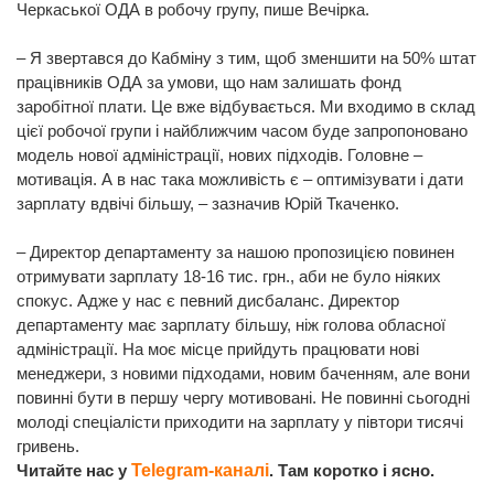
Черкаської ОДА в робочу групу, пише Вечірка.
– Я звертався до Кабміну з тим, щоб зменшити на 50% штат
працівників ОДА за умови, що нам залишать фонд
заробітної плати. Це вже відбувається. Ми входимо в склад
цієї робочої групи і найближчим часом буде запропоновано
модель нової адміністрації, нових підходів. Головне –
мотивація. А в нас така можливість є – оптимізувати і дати
зарплату вдвічі більшу, – зазначив Юрій Ткаченко.
– Директор департаменту за нашою пропозицією повинен
отримувати зарплату 18-16 тис. грн., аби не було ніяких
спокус. Адже у нас є певний дисбаланс. Директор
департаменту має зарплату більшу, ніж голова обласної
адміністрації. На моє місце прийдуть працювати нові
менеджери, з новими підходами, новим баченням, але вони
повинні бути в першу чергу мотивовані. Не повинні сьогодні
молоді спеціалісти приходити на зарплату у півтори тисячі
гривень.
Читайте нас у
Telegram-каналі
. Там коротко і ясно.