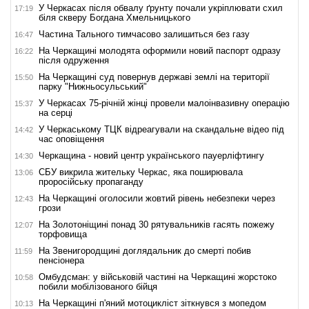
У Черкасах після обвалу ґрунту почали укріплювати схил
17:19
біля скверу Богдана Хмельницького
Частина Тального тимчасово залишиться без газу
16:47
На Черкащині молодята оформили новий паспорт одразу
16:22
після одруження
На Черкащині суд повернув державі землі на території
15:50
парку "Нижньосульський"
У Черкасах 75-річній жінці провели малоінвазивну операцію
15:37
на серці
У Черкаському ТЦК відреагували на скандальне відео під
14:42
час оповіщення
Черкащина - новий центр українського пауерліфтингу
14:30
СБУ викрила жительку Черкас, яка поширювала
13:06
проросійську пропаганду
На Черкащині оголосили жовтий рівень небезпеки через
12:43
грози
На Золотоніщині понад 30 рятувальників гасять пожежу
12:07
торфовища
На Звенигородщині доглядальник до смерті побив
11:59
пенсіонера
Омбудсман: у військовій частині на Черкащині жорстоко
10:58
побили мобілізованого бійця
На Черкащині п'яний мотоцикліст зіткнувся з мопедом
10:13