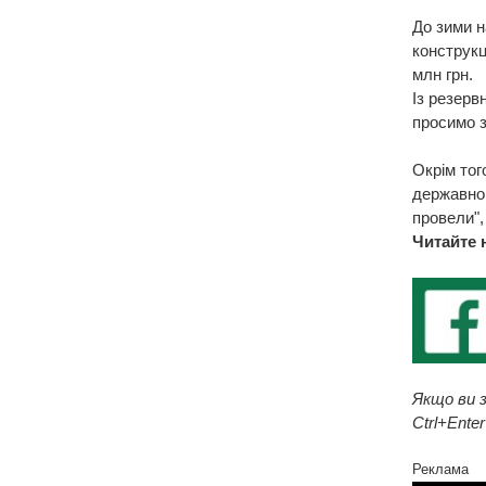
До зими н
конструкц
млн грн.
Із резерв
просимо з
Окрім тог
державног
провели",
Читайте 
Якщо ви з
Ctrl+Enter
Реклама