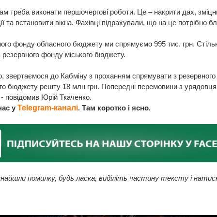
ам треба виконати першочергові роботи. Це – накрити дах, зміцн
ії та встановити вікна. Фахівці підрахували, що на це потрібно б
ного фонду обласного бюджету ми спрямуємо 995 тис. грн. Стіль
 резервного фонду міського бюджету.
о, звертаємося до Кабміну з проханням спрямувати з резервног
о бюджету решту 18 млн грн. Попередні перемовини з урядовц
 - повідомив Юрій Ткаченко.
нас у
Telegram-каналі
. Там коротко і ясно.
найшли помилку, будь ласка, виділіть частину тексту і натис