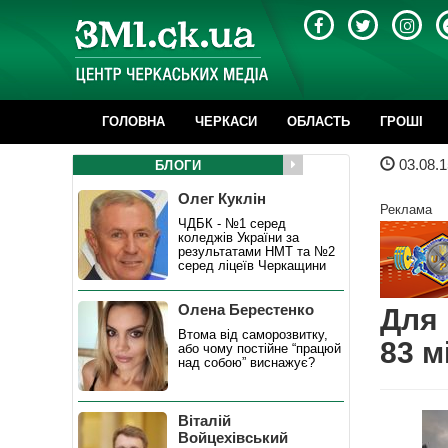
ГОЛОВНА
ЧЕРКАСИ
ОБЛАСТЬ
ГРОШІ
03.08.1
БЛОГИ
Олег Куклін
Реклама
ЧДБК - №1 серед
коледжів України за
результатами НМТ та №2
серед ліцеїв Черкащини
Олена Берестенко
Для 
Втома від саморозвитку,
83 м
або чому постійне “працюй
над собою” виснажує?
Віталій
Войцехівський