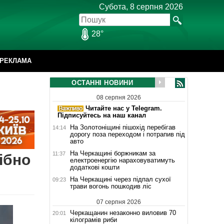
Субота, 8 серпня 2026
28°
РЕКЛАМА
ОСТАННІ НОВИНИ
08 серпня 2026
Читайте нас у Telegram.
Підписуйтесь на наш канал
На Золотоніщині пішохід перебігав
14:14
дорогу поза переходом і потрапив під
авто
На Черкащині боржникам за
11:37
ібно
електроенергію нараховуватимуть
додаткові кошти
На Черкащині через підпал сухої
09:23
трави вогонь пошкодив ліс
07 серпня 2026
Черкащанин незаконно виловив 70
20:01
кілограмів риби