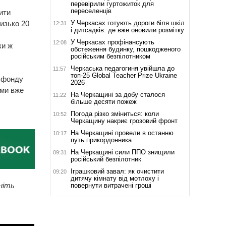
перевірили гуртожиток для
переселенців
ити
У Черкасах готують дороги біля шкіл
лизько 20
12:31
і дитсадків: де вже оновили розмітку
У Черкасах профінансують
12:08
ки ж
обстеження будинку, пошкодженого
російським безпілотником
Черкаська педагогиня увійшла до
11:57
топ-25 Global Teacher Prize Ukraine
о фонду
2026
ями вже
На Черкащині за добу сталося
11:22
більше десяти пожеж
Погода різко зміниться: коли
10:52
Черкащину накриє грозовий фронт
На Черкащині провели в останню
10:17
путь прикордонника
На Черкащині сили ППО знищили
09:31
російський безпілотник
Іграшковий завал: як очистити
09:20
дитячу кімнату від мотлоху і
ніть
повернути витрачені гроші