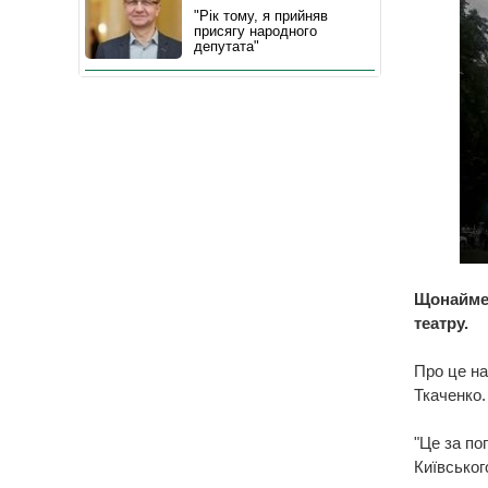
"Рік тому, я прийняв
присягу народного
депутата"
Щонаймен
театру.
Про це на
Ткаченко.
"Це за по
Київськог