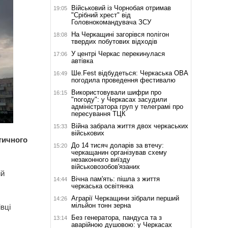
Військовий із Чорнобая отримав
19:05
"Срібний хрест" від
Головнокомандувача ЗСУ
На Черкащині загорівся полігон
18:08
твердих побутових відходів
У центрі Черкас перекинулася
17:06
автівка
Ше.Fest відбудеться: Черкаська ОВА
16:49
погодила проведення фестивалю
Використовували шифри про
16:15
"погоду": у Черкасах засудили
адміністратора груп у телеграмі про
пересування ТЦК
Війна забрала життя двох черкаських
15:33
військових
тичного
До 14 тисяч доларів за втечу:
15:20
черкащанин організував схему
незаконного виїзду
військовозобов'язаних
ій
Вічна пам'ять: пішла з життя
14:44
черкаська освітянка
Аграрії Черкащини зібрали перший
14:26
мільйон тонн зерна
вці
Без генератора, пандуса та з
13:14
аварійною душовою: у Черкасах