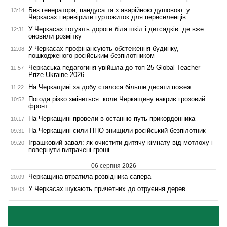
Без генератора, пандуса та з аварійною душовою: у
13:14
Черкасах перевірили гуртожиток для переселенців
У Черкасах готують дороги біля шкіл і дитсадків: де вже
12:31
оновили розмітку
У Черкасах профінансують обстеження будинку,
12:08
пошкодженого російським безпілотником
Черкаська педагогиня увійшла до топ-25 Global Teacher
11:57
Prize Ukraine 2026
На Черкащині за добу сталося більше десяти пожеж
11:22
Погода різко зміниться: коли Черкащину накриє грозовий
10:52
фронт
На Черкащині провели в останню путь прикордонника
10:17
На Черкащині сили ППО знищили російський безпілотник
09:31
Іграшковий завал: як очистити дитячу кімнату від мотлоху і
09:20
повернути витрачені гроші
06 серпня 2026
Черкащина втратила розвідника-сапера
20:09
У Черкасах шукають причетних до отруєння дерев
19:03