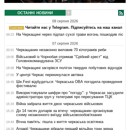
ОСТАННІ НОВИНИ
08 серпня 2026
Читайте нас у Telegram. Підписуйтесь на наш канал
На Черкащині через підпал сухої трави вогонь пошкодив ліс
09:23
07 серпня 2026
Черкащанин незаконно виловив 70 кілограмів риби
20:01
Військовий із Чорнобая отримав "Срібний хрест" від
19:05
Головнокомандувача ЗСУ
На Черкащині загорівся полігон твердих побутових відходів
18:08
У центрі Черкас перекинулася автівка
17:06
Ше.Fest відбудеться: Черкаська ОВА погодила проведення
16:49
фестивалю
Використовували шифри про "погоду": у Черкасах засудили
16:15
адміністратора груп у телеграмі про пересування ТЦК
Війна забрала життя двох черкаських військових
15:33
До 14 тисяч доларів за втечу: черкащанин організував
15:20
схему незаконного виїзду військовозобов'язаних
Вічна пам'ять: пішла з життя черкаська освітянка
14:44
Аграрії Черкащини зібрали перший мільйон тонн зерна
14:26