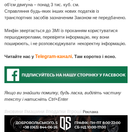
об’єм двигуна – понад 3 тис. куб. см.
Справляння будь-яких інших нових податків із
транспортних засобів зазначеним Законом не передбачено.
Мінфін звертається до ЗМІ із проханням користуватися
першоджерелами, перевіряти інформацію, яку вони
поширюють, і не розповсюджувати некоректну інформацію.
Читайте нас у
Telegram-каналі
. Там коротко і ясно.
Якщо ви знайшли помилку, будь ласка, виділіть частину
тексту і натисніть Ctrl+Enter
#новини
#машини
#податки
#гроші
Реклама