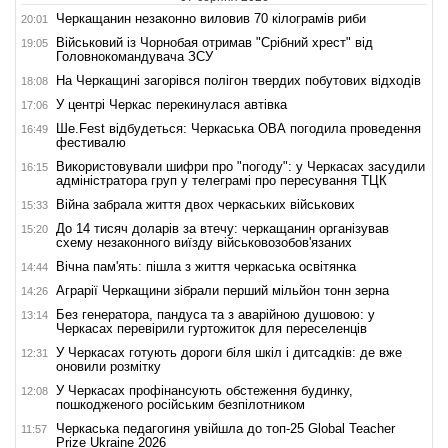
Черкащанин незаконно виловив 70 кілограмів риби
20:01
Військовий із Чорнобая отримав "Срібний хрест" від
19:05
Головнокомандувача ЗСУ
На Черкащині загорівся полігон твердих побутових відходів
18:08
У центрі Черкас перекинулася автівка
17:06
Ше.Fest відбудеться: Черкаська ОВА погодила проведення
16:49
фестивалю
Використовували шифри про "погоду": у Черкасах засудили
16:15
адміністратора груп у телеграмі про пересування ТЦК
Війна забрала життя двох черкаських військових
15:33
До 14 тисяч доларів за втечу: черкащанин організував
15:20
схему незаконного виїзду військовозобов'язаних
Вічна пам'ять: пішла з життя черкаська освітянка
14:44
Аграрії Черкащини зібрали перший мільйон тонн зерна
14:26
Без генератора, пандуса та з аварійною душовою: у
13:14
Черкасах перевірили гуртожиток для переселенців
У Черкасах готують дороги біля шкіл і дитсадків: де вже
12:31
оновили розмітку
У Черкасах профінансують обстеження будинку,
12:08
пошкодженого російським безпілотником
Черкаська педагогиня увійшла до топ-25 Global Teacher
11:57
Prize Ukraine 2026