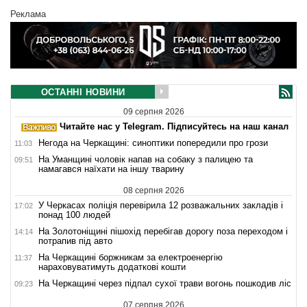
Реклама
ОСТАННІ НОВИНИ
09 серпня 2026
Читайте нас у Telegram. Підписуйтесь на наш канал
Негода на Черкащині: синоптики попередили про грози
11:03
На Уманщині чоловік напав на собаку з палицею та
09:51
намагався наїхати на іншу тварину
08 серпня 2026
У Черкасах поліція перевірила 12 розважальних закладів і
17:02
понад 100 людей
На Золотоніщині пішохід перебігав дорогу поза переходом і
14:14
потрапив під авто
На Черкащині боржникам за електроенергію
11:37
нараховуватимуть додаткові кошти
На Черкащині через підпал сухої трави вогонь пошкодив ліс
09:23
07 серпня 2026