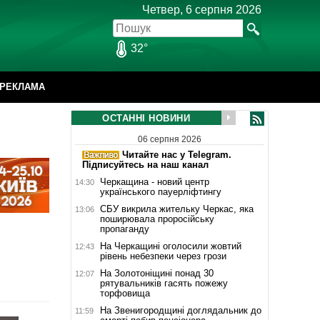
Четвер, 6 серпня 2026
32°
РЕКЛАМА
ОСТАННІ НОВИНИ
06 серпня 2026
Читайте нас у Telegram.
Підписуйтесь на наш канал
Черкащина - новий центр
14:30
українського пауерліфтингу
СБУ викрила жительку Черкас, яка
13:06
поширювала проросійську
пропаганду
На Черкащині оголосили жовтий
12:43
рівень небезпеки через грози
На Золотоніщині понад 30
12:07
рятувальників гасять пожежу
торфовища
На Звенигородщині доглядальник до
11:59