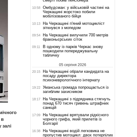
смерті побив пенсіонера
Омбудсман: у військовій частині на
10:58
Черкащині жорстоко побили
мобілізованого бійця
На Черкащині п'яний мотоцикліст
10:13
зіткнувся з мопедом
На Черкащині вилучили 700 метрів
09:54
браконьєрських сіток
В одному із парків Черкас знову
09:11
пошкодили попереджувальну
табличку
05 серпня 2026
На Черкащині обрали кандидата на
20:15
посаду директора
психоневрологічного інтернату
Уманська громада попрощається із
19:22
загиблим захисником
На Черкащині з підрядника стягнуть
18:17
понад 670 тисяч гривень штрафних
санкцій
мічного
На Черкащині врятували рідкісного
17:09
 в
чорного грифа, який прилетів із
Болгарії
 залі
На Черкащині водій легковика не
16:38
пропустив мотоцикл: двох потерпілих