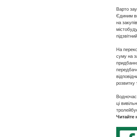
Варто зау
Єдиним в
на закупі
містобуду
підзвітни
На переко
суму на з
придбання
передбаче
відповідн
розвитку 
Водночас,
ці вивіль
тролейбус
Читайте 