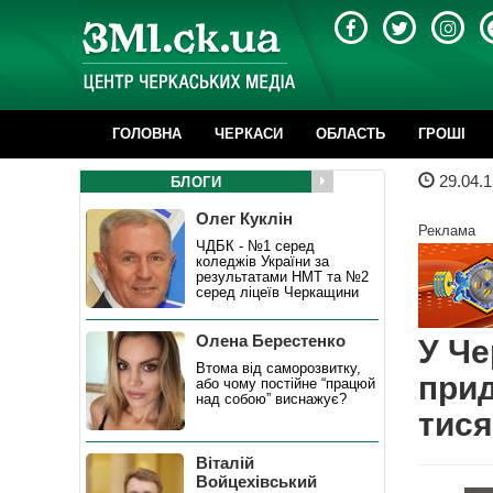
ГОЛОВНА
ЧЕРКАСИ
ОБЛАСТЬ
ГРОШІ
29.04.1
БЛОГИ
Олег Куклін
Реклама
ЧДБК - №1 серед
коледжів України за
результатами НМТ та №2
серед ліцеїв Черкащини
Олена Берестенко
У Че
Втома від саморозвитку,
прид
або чому постійне “працюй
над собою” виснажує?
тися
Віталій
Войцехівський