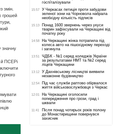
госпіталізували
з змін.
У Черкасах петиція проти забудови
15:57
зеленої зони на Чорновола набрала
х грошей
необхідну кількість підписів
тури,
Понад 1600 звернень через укуси
15:13
який
тварин зафіксували на Черкащині від
початку року
На Черкащині жінка потрапила під
14:58
колеса авто на пішохідному переході
у значну
і загинула
ЧДБК - №1 серед коледжів України
13:51
за результатами НМТ та №2 серед
 й ПСЕРі
ліцеїв Черкащини
иключити
У Дахнівському лісництві виявили
13:12
турного
незаконне будівництво
Під час служби раптово обірвалося
12:54
життя військовослужбовця з Черкас
рямувати
На Черкащині оголосили
12:01
попередження про грози, град і
упівлю
шквали
анців
Після понад чотирьох років полону
11:41
до Монастирищини повернувся
захисник