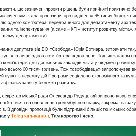
важити, що зазначені проекти рішень були прийняті практично бе
иключенням стала пропозиція про виділення 95 тисяч бюджетни
влю одного комп’ютера, передбаченого для департаменту архітек
вання та інспектування (а саме – КП «Інститут розвитку міста», 
й цьому департаменту).
нання депутата від ВО «Свобода» Юрія Ботнара, витрачати так
акупівлю лише одного комп’ютера недоцільно. Тоді як загалом на
 комп’ютерів для дошкільних закладів міста у бюджеті розвитку
но всього 60 тисяч гривень. Тож «свободівець» запропонував в
ий пункт із переліку дій Програми соціально-економічного та куль
та фінансування у бюджеті розвитку.
 секретар міської ради Олександр Радуцький запропонував сп
нені 95 тисяч на оновлення тролейбусного парку, зокрема, на зак
ів. Відповідні пропозиції були підтримані більшістю міських обр
нас у
Telegram-каналі
. Там коротко і ясно.