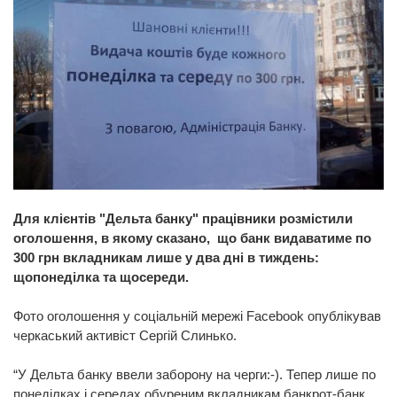
Для клієнтів "Дельта банку" працівники розмістили
оголошення, в якому сказано, що банк видаватиме по
300 грн вкладникам лише у два дні в тиждень:
щопонеділка та щосереди.
Фото оголошення у cоціальній мережі Facebook опублікував
черкаський активіст Сергій Слинько.
“У Дельта банку ввели заборону на черги:-). Тепер лише по
понеділках і середах обуреним вкладникам банкрот-банк