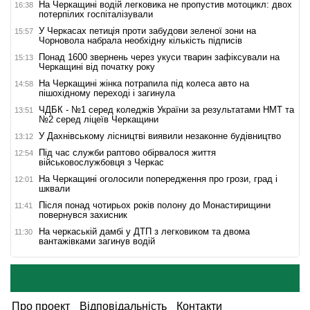
На Черкащині водій легковика не пропустив мотоцикл: двох
16:38
потерпілих госпіталізували
У Черкасах петиція проти забудови зеленої зони на
15:57
Чорновола набрала необхідну кількість підписів
Понад 1600 звернень через укуси тварин зафіксували на
15:13
Черкащині від початку року
На Черкащині жінка потрапила під колеса авто на
14:58
пішохідному переході і загинула
ЧДБК - №1 серед коледжів України за результатами НМТ та
13:51
№2 серед ліцеїв Черкащини
У Дахнівському лісництві виявили незаконне будівництво
13:12
Під час служби раптово обірвалося життя
12:54
військовослужбовця з Черкас
На Черкащині оголосили попередження про грози, град і
12:01
шквали
Після понад чотирьох років полону до Монастирищини
11:41
повернувся захисник
На черкаській дамбі у ДТП з легковиком та двома
11:30
вантажівками загинув водій
Про проект
Відповідальність
Контакти