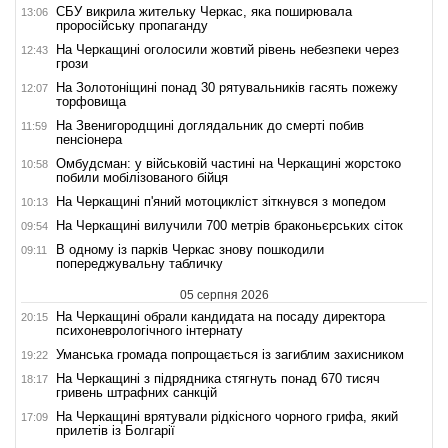
СБУ викрила жительку Черкас, яка поширювала
13:06
проросійську пропаганду
На Черкащині оголосили жовтий рівень небезпеки через
12:43
грози
На Золотоніщині понад 30 рятувальників гасять пожежу
12:07
торфовища
На Звенигородщині доглядальник до смерті побив
11:59
пенсіонера
Омбудсман: у військовій частині на Черкащині жорстоко
10:58
побили мобілізованого бійця
На Черкащині п'яний мотоцикліст зіткнувся з мопедом
10:13
На Черкащині вилучили 700 метрів браконьєрських сіток
09:54
В одному із парків Черкас знову пошкодили
09:11
попереджувальну табличку
05 серпня 2026
На Черкащині обрали кандидата на посаду директора
20:15
психоневрологічного інтернату
Уманська громада попрощається із загиблим захисником
19:22
На Черкащині з підрядника стягнуть понад 670 тисяч
18:17
гривень штрафних санкцій
На Черкащині врятували рідкісного чорного грифа, який
17:09
прилетів із Болгарії