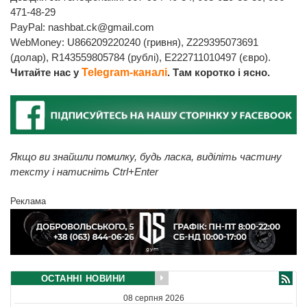
471-48-29
PayPal:
nashbat.ck@gmail.com
WebMoney: U866209220240 (гривня), Z229395073691
(долар), R143559805784 (рублі), E222711010497 (євро).
Читайте нас у
Telegram-каналі
. Там коротко і ясно.
Якщо ви знайшли помилку, будь ласка, виділіть частину
тексту і натисніть Ctrl+Enter
Реклама
ОСТАННІ НОВИНИ
08 серпня 2026