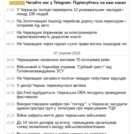
Читайте нас у Telegram. Підписуйтесь на наш канал
У Черкасах поліція перевірила 12 розважальних закладів і
17:02
понад 100 людей
На Золотоніщині пішохід перебігав дорогу поза переходом і
14:14
потрапив під авто
На Черкащині боржникам за електроенергію
11:37
нараховуватимуть додаткові кошти
На Черкащині через підпал сухої трави вогонь пошкодив ліс
09:23
07 серпня 2026
Черкащанин незаконно виловив 70 кілограмів риби
20:01
Військовий із Чорнобая отримав "Срібний хрест" від
19:05
Головнокомандувача ЗСУ
На Черкащині загорівся полігон твердих побутових відходів
18:08
У центрі Черкас перекинулася автівка
17:06
Ше.Fest відбудеться: Черкаська ОВА погодила проведення
16:49
фестивалю
Використовували шифри про "погоду": у Черкасах засудили
16:15
адміністратора груп у телеграмі про пересування ТЦК
Війна забрала життя двох черкаських військових
15:33
До 14 тисяч доларів за втечу: черкащанин організував
15:20
схему незаконного виїзду військовозобов'язаних
Вічна пам'ять: пішла з життя черкаська освітянка