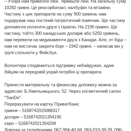
– Учора нам привезли ліки. прийшли ліки. На загальну суму
10282 гривні. Це реосорбилакт, налбуфін та вітаміни.
Частину з цих препаратів на суму 900 гривень нам
подарував наш постіний патріотичний помічник. Ще частину
допомогли оплатити друзі з Ізраілю. На 2190 гривен. Ще
частину, тобто 300 канадських доларів або 5250 гривень,
нам перевели на медикаменти друзі з Канади. Але, от біда –
нам не вистачає закрити борг – 1942 гривні, – написав він у
групі спільноти у Фейсбук.
Волонтери сподіваються підтримку небайдужих, адже
бійцям на передовій украй потрібні ці препарати.
Принести матеріальну та фінансову допомогу можна за
адресою: Б.Хмельницького, 52. Через косметичний салон
“TianDe”.
Перерахувати на картку Приватбанк:
гривня – 5168742015088317
долари – 5168742021354190
євро – 5168742021354208
Довідки за телефонами: 067-994-40-84, 063-010-38-39, 096-