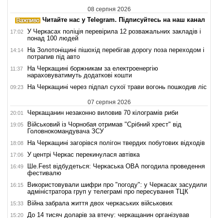
08 серпня 2026
Читайте нас у Telegram. Підписуйтесь на наш канал
У Черкасах поліція перевірила 12 розважальних закладів і
17:02
понад 100 людей
На Золотоніщині пішохід перебігав дорогу поза переходом і
14:14
потрапив під авто
На Черкащині боржникам за електроенергію
11:37
нараховуватимуть додаткові кошти
На Черкащині через підпал сухої трави вогонь пошкодив ліс
09:23
07 серпня 2026
Черкащанин незаконно виловив 70 кілограмів риби
20:01
Військовий із Чорнобая отримав "Срібний хрест" від
19:05
Головнокомандувача ЗСУ
На Черкащині загорівся полігон твердих побутових відходів
18:08
У центрі Черкас перекинулася автівка
17:06
Ше.Fest відбудеться: Черкаська ОВА погодила проведення
16:49
фестивалю
Використовували шифри про "погоду": у Черкасах засудили
16:15
адміністратора груп у телеграмі про пересування ТЦК
Війна забрала життя двох черкаських військових
15:33
До 14 тисяч доларів за втечу: черкащанин організував
15:20