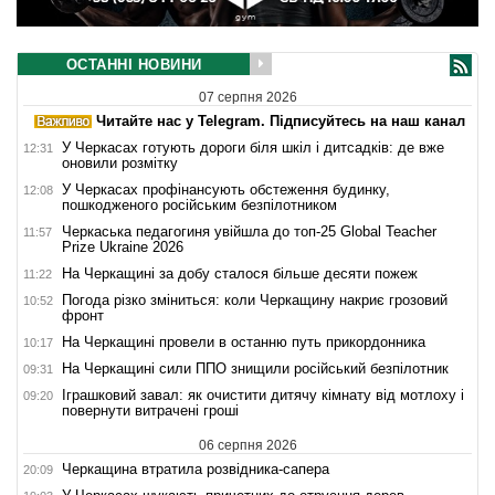
ОСТАННІ НОВИНИ
07 серпня 2026
Читайте нас у Telegram. Підписуйтесь на наш канал
У Черкасах готують дороги біля шкіл і дитсадків: де вже
12:31
оновили розмітку
У Черкасах профінансують обстеження будинку,
12:08
пошкодженого російським безпілотником
Черкаська педагогиня увійшла до топ-25 Global Teacher
11:57
Prize Ukraine 2026
На Черкащині за добу сталося більше десяти пожеж
11:22
Погода різко зміниться: коли Черкащину накриє грозовий
10:52
фронт
На Черкащині провели в останню путь прикордонника
10:17
На Черкащині сили ППО знищили російський безпілотник
09:31
Іграшковий завал: як очистити дитячу кімнату від мотлоху і
09:20
повернути витрачені гроші
06 серпня 2026
Черкащина втратила розвідника-сапера
20:09