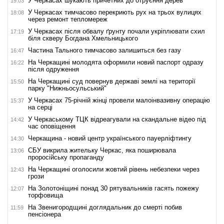
У Черкасах шукають причетних до отруєння дерев
19:03
У Черкасах тимчасово перекриють рух на трьох вулицях
18:08
через ремонт тепломереж
У Черкасах після обвалу ґрунту почали укріплювати схил
17:19
біля скверу Богдана Хмельницького
Частина Тального тимчасово залишиться без газу
16:47
На Черкащині молодята оформили новий паспорт одразу
16:22
після одруження
На Черкащині суд повернув державі землі на території
15:50
парку "Нижньосульський"
У Черкасах 75-річній жінці провели малоінвазивну операцію
15:37
на серці
У Черкаському ТЦК відреагували на скандальне відео під
14:42
час оповіщення
Черкащина - новий центр українського пауерліфтингу
14:30
СБУ викрила жительку Черкас, яка поширювала
13:06
проросійську пропаганду
На Черкащині оголосили жовтий рівень небезпеки через
12:43
грози
На Золотоніщині понад 30 рятувальників гасять пожежу
12:07
торфовища
На Звенигородщині доглядальник до смерті побив
11:59
пенсіонера