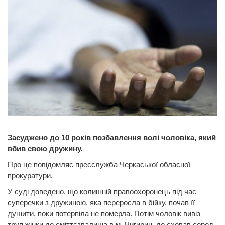
Засуджено до 10 років позбавлення волі чоловіка, який
вбив свою дружину.
Про це повідомляє пресслужба Черкаської обласної
прокуратури.
У суді доведено, що колишній правоохоронець під час
суперечки з дружиною, яка переросла в бійку, почав її
душити, поки потерпіла не померла. Потім чоловік вивіз
труп жінки до сміттєзвалища в м. Чигирин, де сховав серед