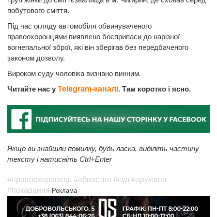
побутового сміття.
Під час огляду автомобіля обвинуваченого
правоохоронцями виявлено боєприпаси до нарізної
вогнепальної зброї, які він зберігав без передбаченого
законом дозволу.
Вироком суду чоловіка визнано винним.
Читайте нас у
Telegram-каналі
. Там коротко і ясно.
Якщо ви знайшли помилку, будь ласка, виділіть частину
тексту і натисніть Ctrl+Enter
#правоохоронець
#вбивство
#суд
#дружина
#покарання
Реклама