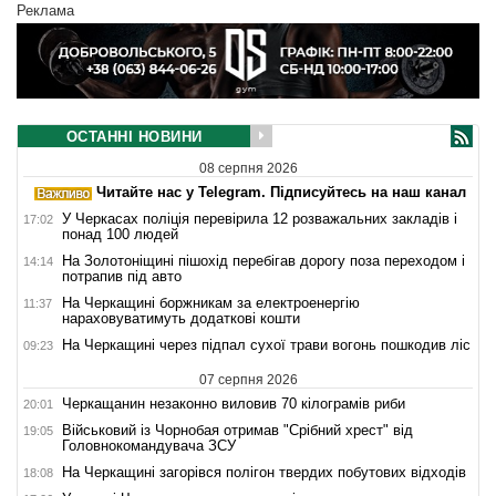
Реклама
ОСТАННІ НОВИНИ
08 серпня 2026
Читайте нас у Telegram. Підписуйтесь на наш канал
У Черкасах поліція перевірила 12 розважальних закладів і
17:02
понад 100 людей
На Золотоніщині пішохід перебігав дорогу поза переходом і
14:14
потрапив під авто
На Черкащині боржникам за електроенергію
11:37
нараховуватимуть додаткові кошти
На Черкащині через підпал сухої трави вогонь пошкодив ліс
09:23
07 серпня 2026
Черкащанин незаконно виловив 70 кілограмів риби
20:01
Військовий із Чорнобая отримав "Срібний хрест" від
19:05
Головнокомандувача ЗСУ
На Черкащині загорівся полігон твердих побутових відходів
18:08