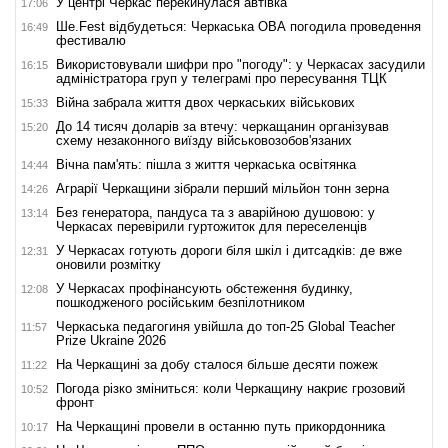
У центрі Черкас перекинулася автівка
17:06
Ше.Fest відбудеться: Черкаська ОВА погодила проведення
16:49
фестивалю
Використовували шифри про "погоду": у Черкасах засудили
16:15
адміністратора груп у телеграмі про пересування ТЦК
Війна забрала життя двох черкаських військових
15:33
До 14 тисяч доларів за втечу: черкащанин організував
15:20
схему незаконного виїзду військовозобов'язаних
Вічна пам'ять: пішла з життя черкаська освітянка
14:44
Аграрії Черкащини зібрали перший мільйон тонн зерна
14:26
Без генератора, пандуса та з аварійною душовою: у
13:14
Черкасах перевірили гуртожиток для переселенців
У Черкасах готують дороги біля шкіл і дитсадків: де вже
12:31
оновили розмітку
У Черкасах профінансують обстеження будинку,
12:08
пошкодженого російським безпілотником
Черкаська педагогиня увійшла до топ-25 Global Teacher
11:57
Prize Ukraine 2026
На Черкащині за добу сталося більше десяти пожеж
11:22
Погода різко зміниться: коли Черкащину накриє грозовий
10:52
фронт
На Черкащині провели в останню путь прикордонника
10:17