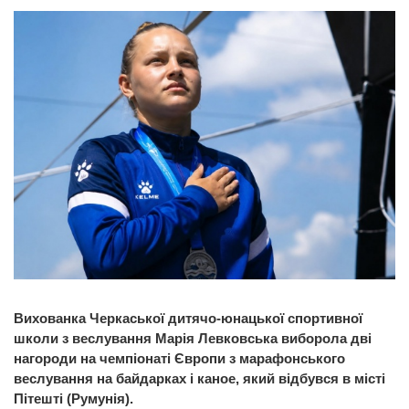
Вихованка Черкаської дитячо-юнацької спортивної
школи з веслування Марія Левковська виборола дві
нагороди на чемпіонаті Європи з марафонського
веслування на байдарках і каное, який відбувся в місті
Пітешті (Румунія).