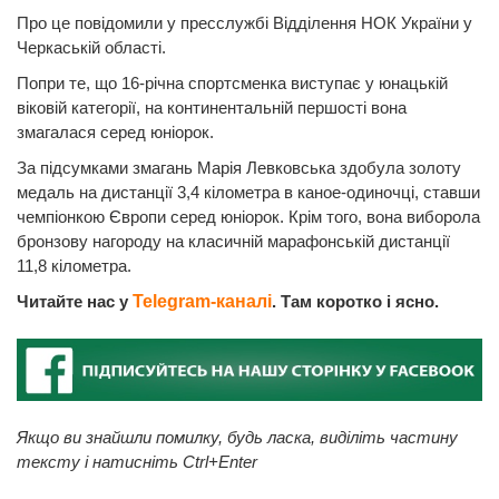
Про це повідомили у пресслужбі Відділення НОК України у
Черкаській області.
Попри те, що 16-річна спортсменка виступає у юнацькій
віковій категорії, на континентальній першості вона
змагалася серед юніорок.
За підсумками змагань Марія Левковська здобула золоту
медаль на дистанції 3,4 кілометра в каное-одиночці, ставши
чемпіонкою Європи серед юніорок. Крім того, вона виборола
бронзову нагороду на класичній марафонській дистанції
11,8 кілометра.
Читайте нас у
Telegram-каналі
. Там коротко і ясно.
Якщо ви знайшли помилку, будь ласка, виділіть частину
тексту і натисніть Ctrl+Enter