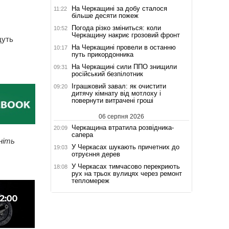
На Черкащині за добу сталося
11:22
більше десяти пожеж
Погода різко зміниться: коли
10:52
Черкащину накриє грозовий фронт
дуть
На Черкащині провели в останню
10:17
путь прикордонника
На Черкащині сили ППО знищили
09:31
російський безпілотник
Іграшковий завал: як очистити
09:20
дитячу кімнату від мотлоху і
повернути витрачені гроші
06 серпня 2026
Черкащина втратила розвідника-
20:09
сапера
ніть
У Черкасах шукають причетних до
19:03
отруєння дерев
У Черкасах тимчасово перекриють
18:08
рух на трьох вулицях через ремонт
тепломереж