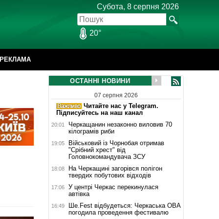
Субота, 8 серпня 2026
20°
РЕКЛАМА
ОСТАННІ НОВИНИ
07 серпня 2026
Читайте нас у Telegram.
Підписуйтесь на наш канал
Черкащанин незаконно виловив 70
20:01
кілограмів риби
Військовий із Чорнобая отримав
19:05
"Срібний хрест" від
Головнокомандувача ЗСУ
На Черкащині загорівся полігон
18:08
твердих побутових відходів
У центрі Черкас перекинулася
17:06
автівка
Ше.Fest відбудеться: Черкаська ОВА
16:49
погодила проведення фестивалю