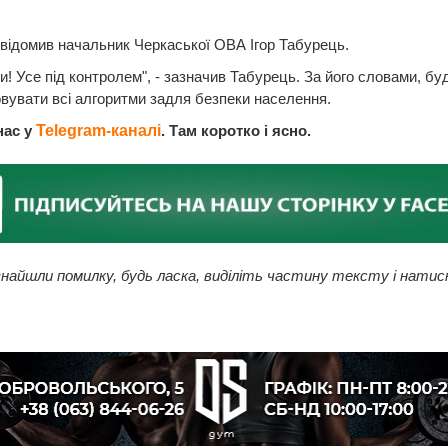
відомив начальник Черкаської ОВА Ігор Табурець.
ки! Усе під контролем", - зазначив Табурець. За його словами, бу
вувати всі алгоритми задля безпеки населення.
нас у
Telegram-каналі
. Там коротко і ясно.
найшли помилку, будь ласка, виділіть частину тексту і натис