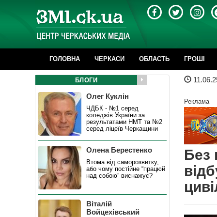
ГОЛОВНА
ЧЕРКАСИ
ОБЛАСТЬ
ГРОШІ
11.06.2
БЛОГИ
Олег Куклін
Реклама
ЧДБК - №1 серед
коледжів України за
результатами НМТ та №2
серед ліцеїв Черкащини
Олена Берестенко
Без 
Втома від саморозвитку,
відб
або чому постійне “працюй
над собою” виснажує?
циві
Віталій
Войцехівський