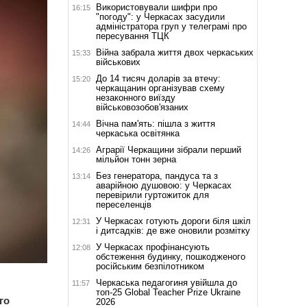
Використовували шифри про
16:15
"погоду": у Черкасах засудили
адміністратора груп у телеграмі про
пересування ТЦК
Війна забрала життя двох черкаських
15:33
військових
До 14 тисяч доларів за втечу:
15:20
черкащанин організував схему
незаконного виїзду
військовозобов'язаних
Вічна пам'ять: пішла з життя
14:44
черкаська освітянка
Аграрії Черкащини зібрали перший
14:26
мільйон тонн зерна
Без генератора, пандуса та з
13:14
аварійною душовою: у Черкасах
перевірили гуртожиток для
переселенців
У Черкасах готують дороги біля шкіл
12:31
і дитсадків: де вже оновили розмітку
У Черкасах профінансують
12:08
обстеження будинку, пошкодженого
російським безпілотником
Черкаська педагогиня увійшла до
11:57
топ-25 Global Teacher Prize Ukraine
го
2026