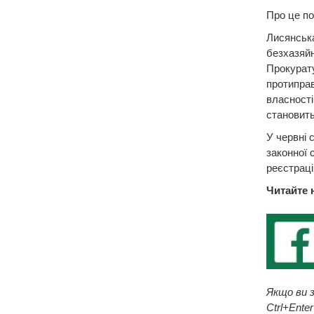
Про це по
Лисянськ
безхазяйн
Прокурату
протиправ
власності
становить
У червні 
законної 
реєстраці
Читайте 
Якщо ви з
Ctrl+Enter