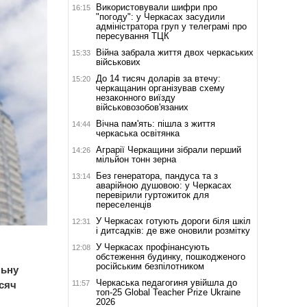
Використовували шифри про
16:15
"погоду": у Черкасах засудили
адміністратора груп у телеграмі про
пересування ТЦК
Війна забрала життя двох черкаських
15:33
військових
До 14 тисяч доларів за втечу:
15:20
черкащанин організував схему
незаконного виїзду
військовозобов'язаних
Вічна пам'ять: пішла з життя
14:44
черкаська освітянка
Аграрії Черкащини зібрали перший
14:26
мільйон тонн зерна
Без генератора, пандуса та з
13:14
аварійною душовою: у Черкасах
перевірили гуртожиток для
переселенців
У Черкасах готують дороги біля шкіл
12:31
і дитсадків: де вже оновили розмітку
У Черкасах профінансують
12:08
обстеження будинку, пошкодженого
російським безпілотником
льну
Черкаська педагогиня увійшла до
11:57
исяч
топ-25 Global Teacher Prize Ukraine
2026