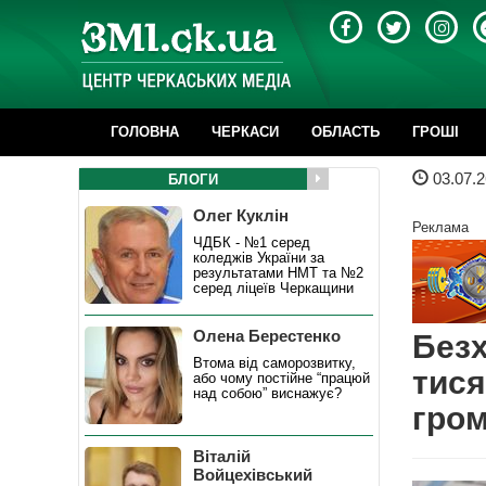
ГОЛОВНА
ЧЕРКАСИ
ОБЛАСТЬ
ГРОШІ
03.07.2
БЛОГИ
Олег Куклін
Реклама
ЧДБК - №1 серед
коледжів України за
результатами НМТ та №2
серед ліцеїв Черкащини
Олена Берестенко
Безх
Втома від саморозвитку,
тися
або чому постійне “працюй
над собою” виснажує?
гром
Віталій
Войцехівський