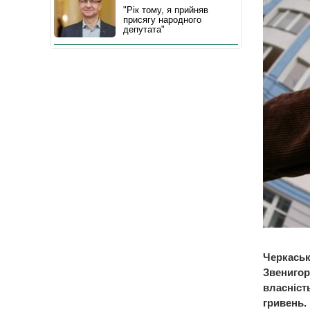
"Рік тому, я прийняв
присягу народного
депутата"
Черкаськ
Звенигор
власніст
гривень.