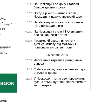
На Черкащині за добу сталося
11:22
більше десяти пожеж
Погода різко зміниться: коли
10:52
Черкащину накриє грозовий фронт
ону.
На Черкащині провели в останню
10:17
ої ради
путь прикордонника
ної
На Черкащині сили ППО знищили
09:31
ї
російський безпілотник
Іграшковий завал: як очистити
09:20
дитячу кімнату від мотлоху і
ішенням
повернути витрачені гроші
жавну
06 серпня 2026
Черкащина втратила розвідника-
20:09
сапера
У Черкасах шукають причетних до
19:03
отруєння дерев
У Черкасах тимчасово перекриють
18:08
рух на трьох вулицях через ремонт
тепломереж
ніть