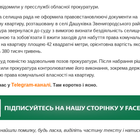
відомили у пресслужбі обласної прокуратури.
а селищна рада не оформила правовстановлюючі документи на
у квартиру, розташовану в селі Дашуківка Звенигородського рай
ра звернулася до суду з вимогою визнати бездіяльність селищн
ною та зобов'язати її вжити заходів для набуття права комуналь
 на квартиру площею 42 квадратні метри, орієнтовна вартість яко
 380 тисяч гривень.
суд повністю задовольнив позов прокуратури. Після набрання р
сили прокуратура контролюватиме його виконання, зокрема дер
ю права комунальної власності на квартиру.
нас у
Telegram-каналі
. Там коротко і ясно.
найшли помилку, будь ласка, виділіть частину тексту і натис