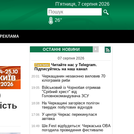
П'ятниця, 7 серпня 2026
26°
РЕКЛАМА
ОСТАННІ НОВИНИ
07 серпня 2026
Читайте нас у Telegram.
Підписуйтесь на наш канал
Черкащанин незаконно виловив 70
20:01
кілограмів риби
Військовий із Чорнобая отримав
19:05
"Срібний хрест" від
0
Головнокомандувача ЗСУ
ість
На Черкащині загорівся полігон
18:08
твердих побутових відходів
У центрі Черкас перекинулася
17:06
автівка
Ше.Fest відбудеться: Черкаська ОВА
16:49
погодила проведення фестивалю