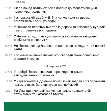
шквали
Після понад чотирьох років полону до Монастирищини
11:41
повернувся захисник
На черкаській дамбі у ДТП з легковиком та двома
11:30
вантажівками загинув водій
У Черкасах легковик вилетів із дороги та врізався у будівлю
10:42
і авто: травмувався підліток
У Черкасах підлітки відмовилися виконувати завдання
10:37
російських спецслужб
На Черкащині під час повітряних тривог знищили три ворожі
09:33
БпЛА
Колишній очільник Черкаської облради може повноцінно
09:27
очолити інтернат
04 серпня 2026
У повітрі Черкас виявили перевищення трьох
20:29
забруднювальних речовин
У черкаському відділенні пошти юнак завдав собі поранення
19:28
ножем у шию: його врятував поліцейський
На Уманщині чоловік кинув навчальну гранату в бік
18:17
патрульних та намагався втекти