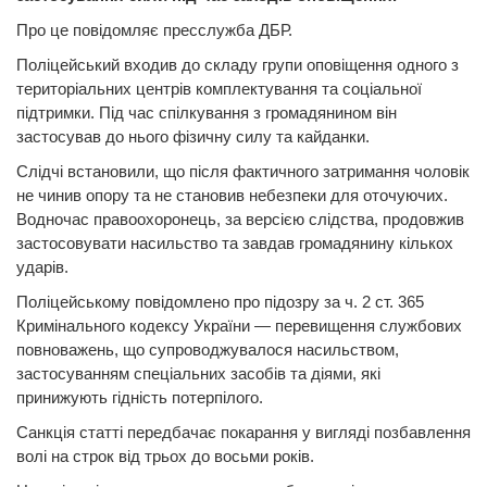
Про це повідомляє пресслужба ДБР.
Поліцейський входив до складу групи оповіщення одного з
територіальних центрів комплектування та соціальної
підтримки. Під час спілкування з громадянином він
застосував до нього фізичну силу та кайданки.
Слідчі встановили, що після фактичного затримання чоловік
не чинив опору та не становив небезпеки для оточуючих.
Водночас правоохоронець, за версією слідства, продовжив
застосовувати насильство та завдав громадянину кількох
ударів.
Поліцейському повідомлено про підозру за ч. 2 ст. 365
Кримінального кодексу України — перевищення службових
повноважень, що супроводжувалося насильством,
застосуванням спеціальних засобів та діями, які
принижують гідність потерпілого.
Санкція статті передбачає покарання у вигляді позбавлення
волі на строк від трьох до восьми років.