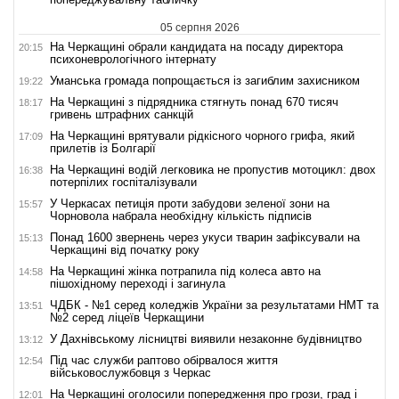
05 серпня 2026
На Черкащині обрали кандидата на посаду директора
20:15
психоневрологічного інтернату
Уманська громада попрощається із загиблим захисником
19:22
На Черкащині з підрядника стягнуть понад 670 тисяч
18:17
гривень штрафних санкцій
На Черкащині врятували рідкісного чорного грифа, який
17:09
прилетів із Болгарії
На Черкащині водій легковика не пропустив мотоцикл: двох
16:38
потерпілих госпіталізували
У Черкасах петиція проти забудови зеленої зони на
15:57
Чорновола набрала необхідну кількість підписів
Понад 1600 звернень через укуси тварин зафіксували на
15:13
Черкащині від початку року
На Черкащині жінка потрапила під колеса авто на
14:58
пішохідному переході і загинула
ЧДБК - №1 серед коледжів України за результатами НМТ та
13:51
№2 серед ліцеїв Черкащини
У Дахнівському лісництві виявили незаконне будівництво
13:12
Під час служби раптово обірвалося життя
12:54
військовослужбовця з Черкас
На Черкащині оголосили попередження про грози, град і
12:01