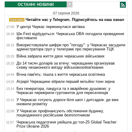
ОСТАННІ НОВИНИ
07 серпня 2026
Читайте нас у Telegram. Підписуйтесь на наш канал
У центрі Черкас перекинулася автівка
17:06
Ше.Fest відбудеться: Черкаська ОВА погодила проведення
16:49
фестивалю
Використовували шифри про "погоду": у Черкасах засудили
16:15
адміністратора груп у телеграмі про пересування ТЦК
Війна забрала життя двох черкаських військових
15:33
До 14 тисяч доларів за втечу: черкащанин організував
15:20
схему незаконного виїзду військовозобов'язаних
Вічна пам'ять: пішла з життя черкаська освітянка
14:44
Аграрії Черкащини зібрали перший мільйон тонн зерна
14:26
Без генератора, пандуса та з аварійною душовою: у
13:14
Черкасах перевірили гуртожиток для переселенців
У Черкасах готують дороги біля шкіл і дитсадків: де вже
12:31
оновили розмітку
У Черкасах профінансують обстеження будинку,
12:08
пошкодженого російським безпілотником
Черкаська педагогиня увійшла до топ-25 Global Teacher
11:57
Prize Ukraine 2026