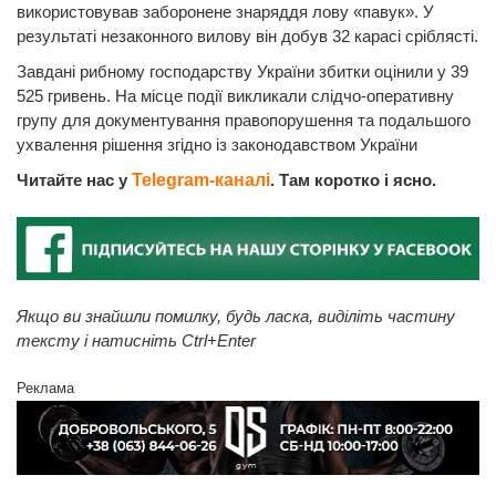
використовував заборонене знаряддя лову «павук». У
результаті незаконного вилову він добув 32 карасі сріблясті.
Завдані рибному господарству України збитки оцінили у 39
525 гривень. На місце події викликали слідчо-оперативну
групу для документування правопорушення та подальшого
ухвалення рішення згідно із законодавством України
Читайте нас у
Telegram-каналі
. Там коротко і ясно.
Якщо ви знайшли помилку, будь ласка, виділіть частину
тексту і натисніть Ctrl+Enter
Реклама