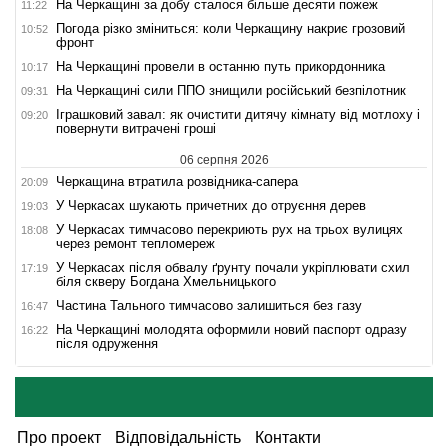
На Черкащині за добу сталося більше десяти пожеж
11:22
Погода різко зміниться: коли Черкащину накриє грозовий
10:52
фронт
На Черкащині провели в останню путь прикордонника
10:17
На Черкащині сили ППО знищили російський безпілотник
09:31
Іграшковий завал: як очистити дитячу кімнату від мотлоху і
09:20
повернути витрачені гроші
06 серпня 2026
Черкащина втратила розвідника-сапера
20:09
У Черкасах шукають причетних до отруєння дерев
19:03
У Черкасах тимчасово перекриють рух на трьох вулицях
18:08
через ремонт тепломереж
У Черкасах після обвалу ґрунту почали укріплювати схил
17:19
біля скверу Богдана Хмельницького
Частина Тального тимчасово залишиться без газу
16:47
На Черкащині молодята оформили новий паспорт одразу
16:22
після одруження
Про проект
Відповідальність
Контакти