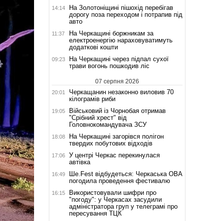
На Золотоніщині пішохід перебігав
14:14
дорогу поза переходом і потрапив під
авто
На Черкащині боржникам за
11:37
електроенергію нараховуватимуть
додаткові кошти
На Черкащині через підпал сухої
09:23
трави вогонь пошкодив ліс
07 серпня 2026
Черкащанин незаконно виловив 70
20:01
кілограмів риби
Військовий із Чорнобая отримав
19:05
"Срібний хрест" від
Головнокомандувача ЗСУ
На Черкащині загорівся полігон
18:08
твердих побутових відходів
У центрі Черкас перекинулася
17:06
автівка
Ше.Fest відбудеться: Черкаська ОВА
16:49
погодила проведення фестивалю
Використовували шифри про
16:15
"погоду": у Черкасах засудили
адміністратора груп у телеграмі про
пересування ТЦК