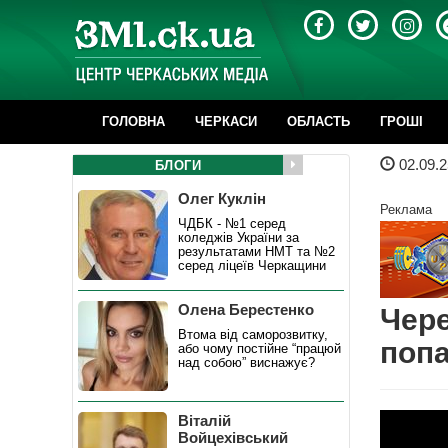
ГОЛОВНА
ЧЕРКАСИ
ОБЛАСТЬ
ГРОШІ
02.09.2
БЛОГИ
Олег Куклін
Реклама
ЧДБК - №1 серед
коледжів України за
результатами НМТ та №2
серед ліцеїв Черкащини
Олена Берестенко
Чере
Втома від саморозвитку,
поп
або чому постійне “працюй
над собою” виснажує?
Віталій
Войцехівський