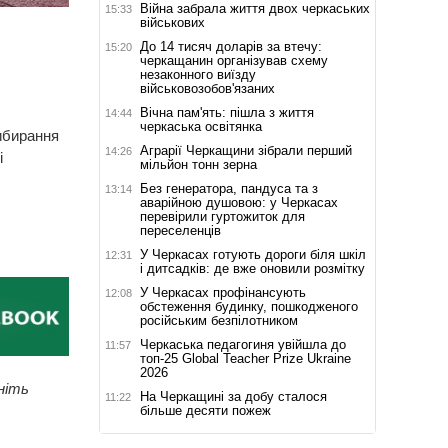
Війна забрала життя двох черкаських
15:33
військових
До 14 тисяч доларів за втечу:
15:20
черкащанин організував схему
незаконного виїзду
військовозобов'язаних
Вічна пам'ять: пішла з життя
14:44
черкаська освітянка
ибирання
Аграрії Черкащини зібрали перший
14:26
і
мільйон тонн зерна
Без генератора, пандуса та з
13:14
аварійною душовою: у Черкасах
перевірили гуртожиток для
переселенців
У Черкасах готують дороги біля шкіл
12:31
і дитсадків: де вже оновили розмітку
У Черкасах профінансують
12:08
обстеження будинку, пошкодженого
російським безпілотником
Черкаська педагогиня увійшла до
11:57
топ-25 Global Teacher Prize Ukraine
2026
ніть
На Черкащині за добу сталося
11:22
більше десяти пожеж