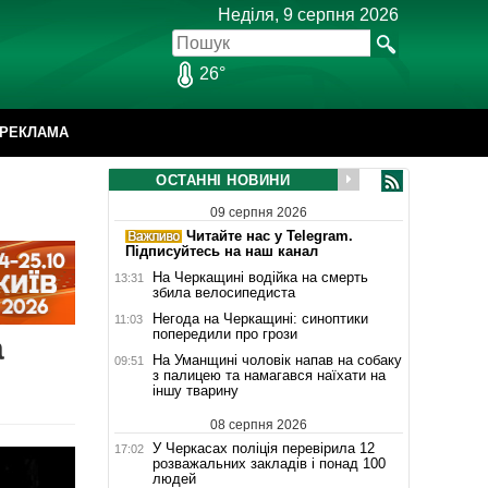
Неділя, 9 серпня 2026
26°
РЕКЛАМА
ОСТАННІ НОВИНИ
09 серпня 2026
Читайте нас у Telegram.
Підписуйтесь на наш канал
На Черкащині водійка на смерть
13:31
збила велосипедиста
Негода на Черкащині: синоптики
11:03
попередили про грози
а
На Уманщині чоловік напав на собаку
09:51
з палицею та намагався наїхати на
іншу тварину
08 серпня 2026
У Черкасах поліція перевірила 12
17:02
розважальних закладів і понад 100
людей