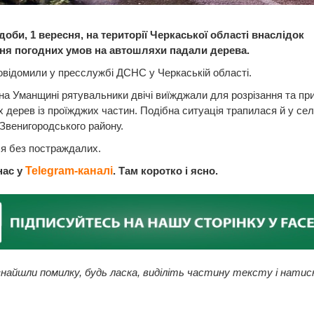
оби, 1 вересня, на території Черкаської області внаслідок
ня погодних умов на автошляхи падали дерева.
відомили у пресслужбі ДСНС у Черкаській області.
на Уманщині рятувальники двічі виїжджали для розрізання та пр
 дерев із проїжджих частин. Подібна ситуація трапилася й у сел
Звенигородського району.
я без постраждалих.
нас у
Telegram-каналі
. Там коротко і ясно.
найшли помилку, будь ласка, виділіть частину тексту і натис