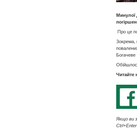
Минулої д
погіршен
Про це по
Зокрема, 
повалених
Богачеве 
Обійшлос
Читайте 
Якщо ви з
Ctrl+Enter