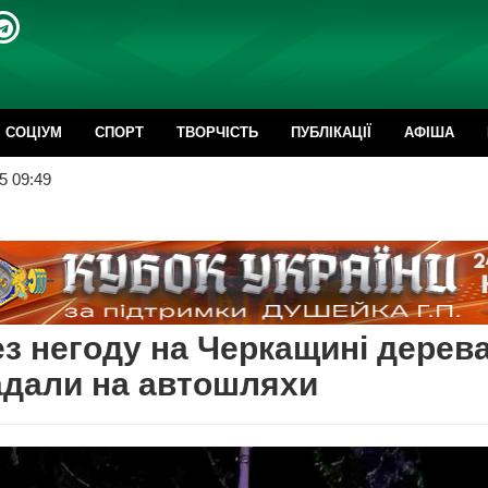
CОЦІУМ
СПОРТ
ТВОРЧІСТЬ
ПУБЛІКАЦІЇ
АФІША
5 09:49
з негоду на Черкащині дерев
адали на автошляхи