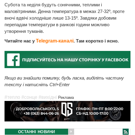
Субота та неділя будуть сонячними, теплими і
маловітряними. Денна температура в межах 27-32º, проте
вночі вдвічі холодніше лише 13-15º. Завдяки добовим
перепадам температури в ранкові години можливо
утворення туманів.
Читайте нас у
Telegram-каналі
. Там коротко і ясно.
Якщо ви знайшли помилку, будь ласка, виділіть частину
тексту і натисніть Ctrl+Enter
#тепло
#сонце
#вихідні
Реклама
ОСТАННІ НОВИНИ