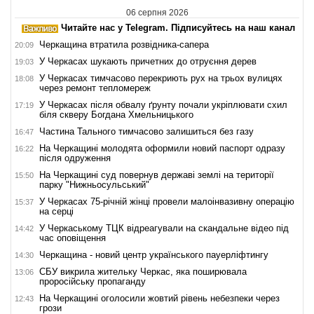
06 серпня 2026
Читайте нас у Telegram. Підписуйтесь на наш канал
Черкащина втратила розвідника-сапера
20:09
У Черкасах шукають причетних до отруєння дерев
19:03
У Черкасах тимчасово перекриють рух на трьох вулицях
18:08
через ремонт тепломереж
У Черкасах після обвалу ґрунту почали укріплювати схил
17:19
біля скверу Богдана Хмельницького
Частина Тального тимчасово залишиться без газу
16:47
На Черкащині молодята оформили новий паспорт одразу
16:22
після одруження
На Черкащині суд повернув державі землі на території
15:50
парку "Нижньосульський"
У Черкасах 75-річній жінці провели малоінвазивну операцію
15:37
на серці
У Черкаському ТЦК відреагували на скандальне відео під
14:42
час оповіщення
Черкащина - новий центр українського пауерліфтингу
14:30
СБУ викрила жительку Черкас, яка поширювала
13:06
проросійську пропаганду
На Черкащині оголосили жовтий рівень небезпеки через
12:43
грози