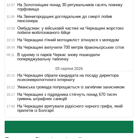
На Золотоніщині понад 30 рятувальників гасять пожежу
12:07
торфовища
На Звенигородщині доглядальник до смерті побив
11:59
пенсіонера
Омбудсман: у військовій частині на Черкащині жорстоко
10:58
побили мобілізованого бійця
На Черкащині п'яний мотоцикліст зіткнувся з мопедом
10:13
На Черкащині вилучили 700 метрів браконьєрських сіток
09:54
В одному із парків Черкас знову пошкодили
09:11
попереджувальну табличку
05 серпня 2026
На Черкащині обрали кандидата на посаду директора
20:15
психоневрологічного інтернату
Уманська громада попрощається із загиблим захисником
19:22
На Черкащині з підрядника стягнуть понад 670 тисяч
18:17
гривень штрафних санкцій
На Черкащині врятували рідкісного чорного грифа, який
17:09
прилетів із Болгарії