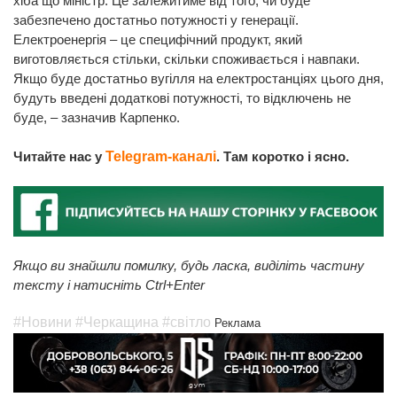
хіба що міністр. Це залежитиме від того, чи буде
забезпечено достатньо потужності у генерації.
Електроенергія – це специфічний продукт, який
виготовляється стільки, скільки споживається і навпаки.
Якщо буде достатньо вугілля на електростанціях цього дня,
будуть введені додаткові потужності, то відключень не
буде, – зазначив Карпенко.
Читайте нас у
Telegram-каналі
. Там коротко і ясно.
Якщо ви знайшли помилку, будь ласка, виділіть частину
тексту і натисніть Ctrl+Enter
#Новини
#Черкащина
#світло
Реклама