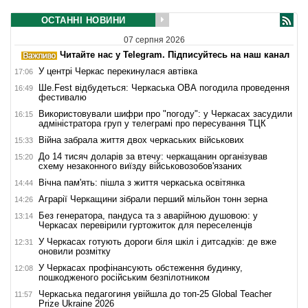
ОСТАННІ НОВИНИ
07 серпня 2026
Читайте нас у Telegram. Підписуйтесь на наш канал
У центрі Черкас перекинулася автівка
17:06
Ше.Fest відбудеться: Черкаська ОВА погодила проведення
16:49
фестивалю
Використовували шифри про "погоду": у Черкасах засудили
16:15
адміністратора груп у телеграмі про пересування ТЦК
Війна забрала життя двох черкаських військових
15:33
До 14 тисяч доларів за втечу: черкащанин організував
15:20
схему незаконного виїзду військовозобов'язаних
Вічна пам'ять: пішла з життя черкаська освітянка
14:44
Аграрії Черкащини зібрали перший мільйон тонн зерна
14:26
Без генератора, пандуса та з аварійною душовою: у
13:14
Черкасах перевірили гуртожиток для переселенців
У Черкасах готують дороги біля шкіл і дитсадків: де вже
12:31
оновили розмітку
У Черкасах профінансують обстеження будинку,
12:08
пошкодженого російським безпілотником
Черкаська педагогиня увійшла до топ-25 Global Teacher
11:57
Prize Ukraine 2026