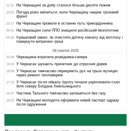
На Черкащині за добу сталося більше десяти пожеж
11:22
Погода різко зміниться: коли Черкащину накриє грозовий
10:52
фронт
На Черкащині провели в останню путь прикордонника
10:17
На Черкащині сили ППО знищили російський безпілотник
09:31
Іграшковий завал: як очистити дитячу кімнату від мотлоху і
09:20
повернути витрачені гроші
06 серпня 2026
Черкащина втратила розвідника-сапера
20:09
У Черкасах шукають причетних до отруєння дерев
19:03
У Черкасах тимчасово перекриють рух на трьох вулицях
18:08
через ремонт тепломереж
У Черкасах після обвалу ґрунту почали укріплювати схил
17:19
біля скверу Богдана Хмельницького
Частина Тального тимчасово залишиться без газу
16:47
На Черкащині молодята оформили новий паспорт одразу
16:22
після одруження