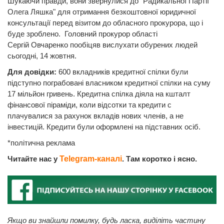
Шукаючи правди, вони звернулися до "Радикальної Партії
Олега Ляшка" для отримання безкоштовної юридичної
консультації перед візитом до обласного прокурора, що і
буде зроблено. Головний прокурор області
Сергій Овчаренко пообіцяв вислухати обурених людей
cьогодні, 14 жовтня.
Для довідки:
600 вкладників кредитної спілки були
підступно пограбовані власником кредитної спілки на суму
17 мільйон гривень. Кредитна спілка діяла на кшталт
фінансової піраміди, коли відсотки та кредити с
плачувалися за рахунок вкладів нових членів, а не
інвестицій. Кредити були оформлені на підставних осіб.
*політична реклама
Читайте нас у
Telegram-каналі
. Там коротко і ясно.
Якщо ви знайшли помилку, будь ласка, виділіть частину