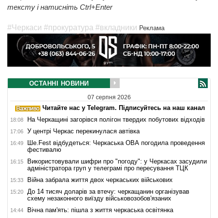
тексту і натисніть Ctrl+Enter
#Черкаси
#прокуратура
#вкладники
Реклама
ОСТАННІ НОВИНИ
07 серпня 2026
Читайте нас у Telegram. Підписуйтесь на наш канал
На Черкащині загорівся полігон твердих побутових відходів
18:08
У центрі Черкас перекинулася автівка
17:06
Ше.Fest відбудеться: Черкаська ОВА погодила проведення
16:49
фестивалю
Використовували шифри про "погоду": у Черкасах засудили
16:15
адміністратора груп у телеграмі про пересування ТЦК
Війна забрала життя двох черкаських військових
15:33
До 14 тисяч доларів за втечу: черкащанин організував
15:20
схему незаконного виїзду військовозобов'язаних
Вічна пам'ять: пішла з життя черкаська освітянка
14:44