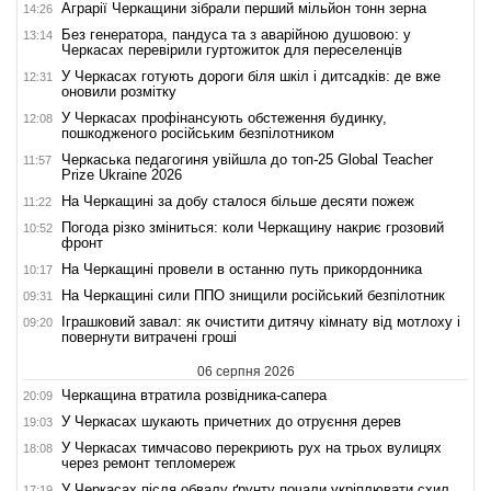
Аграрії Черкащини зібрали перший мільйон тонн зерна
14:26
Без генератора, пандуса та з аварійною душовою: у
13:14
Черкасах перевірили гуртожиток для переселенців
У Черкасах готують дороги біля шкіл і дитсадків: де вже
12:31
оновили розмітку
У Черкасах профінансують обстеження будинку,
12:08
пошкодженого російським безпілотником
Черкаська педагогиня увійшла до топ-25 Global Teacher
11:57
Prize Ukraine 2026
На Черкащині за добу сталося більше десяти пожеж
11:22
Погода різко зміниться: коли Черкащину накриє грозовий
10:52
фронт
На Черкащині провели в останню путь прикордонника
10:17
На Черкащині сили ППО знищили російський безпілотник
09:31
Іграшковий завал: як очистити дитячу кімнату від мотлоху і
09:20
повернути витрачені гроші
06 серпня 2026
Черкащина втратила розвідника-сапера
20:09
У Черкасах шукають причетних до отруєння дерев
19:03
У Черкасах тимчасово перекриють рух на трьох вулицях
18:08
через ремонт тепломереж
У Черкасах після обвалу ґрунту почали укріплювати схил
17:19