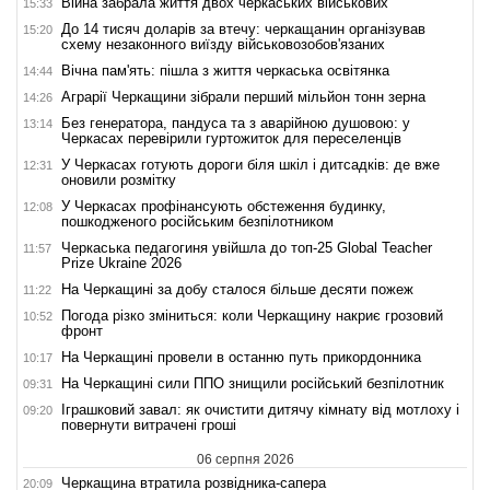
Війна забрала життя двох черкаських військових
15:33
До 14 тисяч доларів за втечу: черкащанин організував
15:20
схему незаконного виїзду військовозобов'язаних
Вічна пам'ять: пішла з життя черкаська освітянка
14:44
Аграрії Черкащини зібрали перший мільйон тонн зерна
14:26
Без генератора, пандуса та з аварійною душовою: у
13:14
Черкасах перевірили гуртожиток для переселенців
У Черкасах готують дороги біля шкіл і дитсадків: де вже
12:31
оновили розмітку
У Черкасах профінансують обстеження будинку,
12:08
пошкодженого російським безпілотником
Черкаська педагогиня увійшла до топ-25 Global Teacher
11:57
Prize Ukraine 2026
На Черкащині за добу сталося більше десяти пожеж
11:22
Погода різко зміниться: коли Черкащину накриє грозовий
10:52
фронт
На Черкащині провели в останню путь прикордонника
10:17
На Черкащині сили ППО знищили російський безпілотник
09:31
Іграшковий завал: як очистити дитячу кімнату від мотлоху і
09:20
повернути витрачені гроші
06 серпня 2026
Черкащина втратила розвідника-сапера
20:09