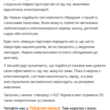
соціальної інфраструктури міста під час можливих
відключень електроенергії.
До Черкас надійшли три комплекти гібридних станцій із
сонячними панелями. Вони можуть повністю автономно
забезпечувати електроенергією окрему школу, дитячий
садок або котельню.
Крім того, німецькі партнери передали місту ще шість
інверторів-накопичувачів, які встановлять у медичних
закладах. Наразі комунальники готують обладнання до
монтажу.
У міській раді зазначають, що подібні установки вже довели
свою ефективність під час минулої зими. Поки в мережі є
електроенергія, системи накопичують заряд, а в разі
знеструмлення автоматично переходять на резервне
живлення.
Загалом у межах співпраці з GIZ Черкаси вже отримали 20
таких енергетичних установок.
Читайте нас у
Telegram-каналі
. Там коротко і ясно.