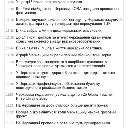
У центрі Черкас перекинулася автівка
17:06
Ше.Fest відбудеться: Черкаська ОВА погодила проведення
16:49
фестивалю
Використовували шифри про "погоду": у Черкасах засудили
16:15
адміністратора груп у телеграмі про пересування ТЦК
Війна забрала життя двох черкаських військових
15:33
До 14 тисяч доларів за втечу: черкащанин організував
15:20
схему незаконного виїзду військовозобов'язаних
Вічна пам'ять: пішла з життя черкаська освітянка
14:44
Аграрії Черкащини зібрали перший мільйон тонн зерна
14:26
Без генератора, пандуса та з аварійною душовою: у
13:14
Черкасах перевірили гуртожиток для переселенців
У Черкасах готують дороги біля шкіл і дитсадків: де вже
12:31
оновили розмітку
У Черкасах профінансують обстеження будинку,
12:08
пошкодженого російським безпілотником
Черкаська педагогиня увійшла до топ-25 Global Teacher
11:57
Prize Ukraine 2026
На Черкащині за добу сталося більше десяти пожеж
11:22
Погода різко зміниться: коли Черкащину накриє грозовий
10:52
фронт
На Черкащині провели в останню путь прикордонника
10:17