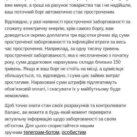
вже минув, а гроші на рахунок товариства так і не надійшли,
ваш поточний борг автоматично стає простроченим.
Відповідно, у разі наявності простроченої заборгованості за
спожиту електричну енергію, крім самого боргу, вам
доведеться окремо доплатити три відсотки річних від суми
простроченої заборгованості та інфляційні втрати за весь
час прострочення. Наприклад, за одну тисячу гривень
простроченої заборгованості, яка є несплаченою з початку
року, сума додаткових нарахувань складе близько 150
гривень. Якщо ж ваш борг не стоїть на місці, а щомісяця
збільшується, то, відповідно, і сума цих зайвих витрат
зростатиме. Нараховані суми штрафів підлягатимуть
обов'язковій оплаті, і скасувати їх у майбутньому буде
неможливо.
Щоб точно знати стан своїх розрахунків та контролювати
баланс, ви можете в будь-який момент перевірити
актуальну інформацію щодо заборгованості за своїм
об'єктом. Для цього скористайтеся нашим
зручним
телеграм-ботом
,
особистим