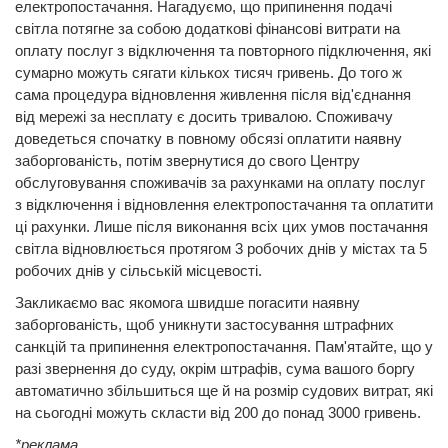
електропостачання. Нагадуємо, що припинення подачі
світла потягне за собою додаткові фінансові витрати на
оплату послуг з відключення та повторного підключення, які
сумарно можуть сягати кількох тисяч гривень. До того ж
сама процедура відновлення живлення після від'єднання
від мережі за несплату є досить тривалою. Споживачу
доведеться спочатку в повному обсязі оплатити наявну
заборгованість, потім звернутися до свого Центру
обслуговування споживачів за рахунками на оплату послуг
з відключення і відновлення електропостачання та оплатити
ці рахунки. Лише після виконання всіх цих умов постачання
світла відновлюється протягом 3 робочих днів у містах та 5
робочих днів у сільській місцевості.
Закликаємо вас якомога швидше погасити наявну
заборгованість, щоб уникнути застосування штрафних
санкцій та припинення електропостачання. Пам'ятайте, що у
разі звернення до суду, окрім штрафів, сума вашого боргу
автоматично збільшиться ще й на розмір судових витрат, які
на сьогодні можуть скласти від 200 до понад 3000 гривень.
*реклама