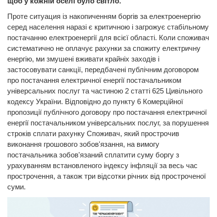
щоб у кожній оселі було світло.
Проте ситуация із накопиченням боргів за електроенергію
серед населення наразі є критичною і загрожує стабільному
постачанню електроенергії для всієї області. Коли споживач
систематично не оплачує рахунки за спожиту електричну
енергію, ми змушені вживати крайніх заходів і
застосовувати санкції, передбачені публічним договором
про постачання електричної енергії постачальником
універсальних послуг та частиною 2 статті 625 Цивільного
кодексу України. Відповідно до пункту 6 Комерційної
пропозиції публічного договору про постачання електричної
енергії постачальником універсальних послуг, за порушення
строків сплати рахунку Споживач, який прострочив
виконання грошового зобов'язання, на вимогу
постачальника зобов'язаний сплатити суму боргу з
урахуванням встановленого індексу інфляції за весь час
прострочення, а також три відсотки річних від простроченої
суми.