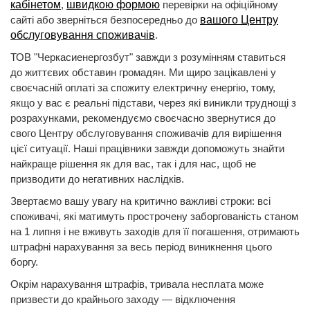
кабінетом
,
швидкою формою
перевірки на офіційному
сайті або зверніться безпосередньо до
вашого Центру
обслуговування споживачів
.
ТОВ "Черкасиенергозбут" завжди з розумінням ставиться
до життєвих обставин громадян. Ми щиро зацікавлені у
своєчасній оплаті за спожиту електричну енергію, тому,
якщо у вас є реальні підстави, через які виникли труднощі з
розрахунками, рекомендуємо своєчасно звернутися до
свого Центру обслуговування споживачів для вирішення
цієї ситуації. Наші працівники завжди допоможуть знайти
найкраще рішення як для вас, так і для нас, щоб не
призводити до негативних наслідків.
Звертаємо вашу увагу на критично важливі строки: всі
споживачі, які матимуть прострочену заборгованість станом
на 1 липня і не вживуть заходів для її погашення, отримають
штрафні нарахування за весь період виникнення цього
боргу.
Окрім нарахування штрафів, тривала несплата може
призвести до крайнього заходу — відключення