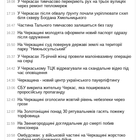
У Черкасах тимчасово перекриють рух на трьох вулицях
18:08
через ремонт тепломереж
У Черкасах після обвалу ґрунту почали укріплювати схил
17:19
біля скверу Богдана Хмельницького
Частина Тального тимчасово залишиться без газу
16:47
На Черкащині молодята оформили новий паспорт одразу
16:22
після одруження
На Черкащині суд повернув державі землі на території
15:50
парку "Нижньосульський"
У Черкасах 75-річній жінці провели малоінвазивну операцію
15:37
на серці
У Черкаському ТЦК відреагували на скандальне відео під
14:42
час оповіщення
Черкащина - новий центр українського пауерліфтингу
14:30
СБУ викрила жительку Черкас, яка поширювала
13:06
проросійську пропаганду
На Черкащині оголосили жовтий рівень небезпеки через
12:43
грози
На Золотоніщині понад 30 рятувальників гасять пожежу
12:07
торфовища
На Звенигородщині доглядальник до смерті побив
11:59
пенсіонера
Омбудсман: у військовій частині на Черкащині жорстоко
10:58
побили мобілізованого бійця