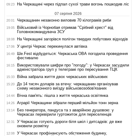
На Черкащині через підпал сухої трави вогонь пошкодив ліс
09:23
07 серпня 2026
Черкащанин незаконно виловив 70 кілограмів риби
20:01
Військовий із Чорнобая отримав "Срібний хрест" від
19:05
Головнокомандувача ЗСУ
На Черкащині загорівся полігон твердих побутових відходів
18:08
У центрі Черкас перекинулася автівка
17:06
Ше.Fest відбудеться: Черкаська ОВА погодила проведення
16:49
фестивалю
Використовували шифри про "погоду": у Черкасах засудили
16:15
адміністратора груп у телеграмі про пересування ТЦК
Війна забрала життя двох черкаських військових
15:33
До 14 тисяч доларів за втечу: черкащанин організував
15:20
схему незаконного виїзду військовозобов'язаних
Вічна пам'ять: пішла з життя черкаська освітянка
14:44
Аграрії Черкащини зібрали перший мільйон тонн зерна
14:26
Без генератора, пандуса та з аварійною душовою: у
13:14
Черкасах перевірили гуртожиток для переселенців
У Черкасах готують дороги біля шкіл і дитсадків: де вже
12:31
оновили розмітку
У Черкасах профінансують обстеження будинку,
12:08