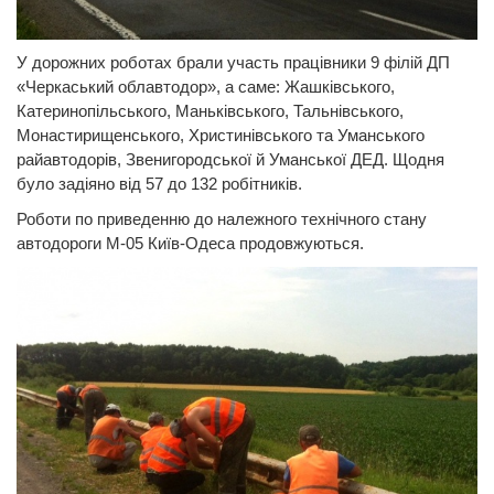
У дорожних роботах брали участь працівники 9 філій ДП
«Черкаський облавтодор», а саме: Жашківського,
Катеринопільського, Маньківського, Тальнівського,
Монастирищенського, Христинівського та Уманського
райавтодорів, Звенигородської й Уманської ДЕД. Щодня
було задіяно від 57 до 132 робітників.
Роботи по приведенню до належного технічного стану
автодороги М-05 Київ-Одеса продовжуються.