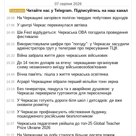
07 серпня 2026
Читайте нас у Telegram. Підписуйтесь на наш канал
На Черкащині загорівся полігон твердих побутових відходів
18:08
У центрі Черкас перекинулася автівка
17:06
Ше.Fest відбудеться: Черкаська ОВА погодила проведення
16:49
фестивалю
Використовували шифри про "погоду": у Черкасах засудили
16:15
адміністратора груп у телеграмі про пересування ТЦК
Війна забрала життя двох черкаських військових
15:33
До 14 тисяч доларів за втечу: черкащанин організував
15:20
схему незаконного виїзду військовозобов'язаних
Вічна пам'ять: пішла з життя черкаська освітянка
14:44
Аграрії Черкащини зібрали перший мільйон тонн зерна
14:26
Без генератора, пандуса та з аварійною душовою: у
13:14
Черкасах перевірили гуртожиток для переселенців
У Черкасах готують дороги біля шкіл і дитсадків: де вже
12:31
оновили розмітку
У Черкасах профінансують обстеження будинку,
12:08
пошкодженого російським безпілотником
Черкаська педагогиня увійшла до топ-25 Global Teacher
11:57
Prize Ukraine 2026
На Черкащині за добу сталося більше десяти пожеж
11:22