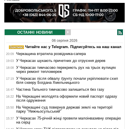
ОСТАННІ НОВИНИ
06 серпня 2026
Читайте нас у Telegram. Підписуйтесь на наш канал
Черкащина втратила розвідника-сапера
20:09
У Черкасах шукають причетних до отруєння дерев
19:03
У Черкасах тимчасово перекриють рух на трьох вулицях
18:08
через ремонт тепломереж
У Черкасах після обвалу ґрунту почали укріплювати схил
17:19
біля скверу Богдана Хмельницького
Частина Тального тимчасово залишиться без газу
16:47
На Черкащині молодята оформили новий паспорт одразу
16:22
після одруження
На Черкащині суд повернув державі землі на території
15:50
парку "Нижньосульський"
У Черкасах 75-річній жінці провели малоінвазивну операцію
15:37
на серці