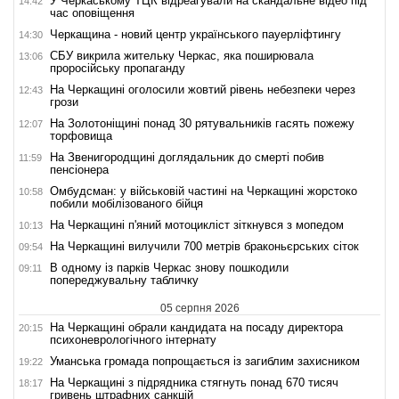
У Черкаському ТЦК відреагували на скандальне відео під
14:42
час оповіщення
Черкащина - новий центр українського пауерліфтингу
14:30
СБУ викрила жительку Черкас, яка поширювала
13:06
проросійську пропаганду
На Черкащині оголосили жовтий рівень небезпеки через
12:43
грози
На Золотоніщині понад 30 рятувальників гасять пожежу
12:07
торфовища
На Звенигородщині доглядальник до смерті побив
11:59
пенсіонера
Омбудсман: у військовій частині на Черкащині жорстоко
10:58
побили мобілізованого бійця
На Черкащині п'яний мотоцикліст зіткнувся з мопедом
10:13
На Черкащині вилучили 700 метрів браконьєрських сіток
09:54
В одному із парків Черкас знову пошкодили
09:11
попереджувальну табличку
05 серпня 2026
На Черкащині обрали кандидата на посаду директора
20:15
психоневрологічного інтернату
Уманська громада попрощається із загиблим захисником
19:22
На Черкащині з підрядника стягнуть понад 670 тисяч
18:17
гривень штрафних санкцій