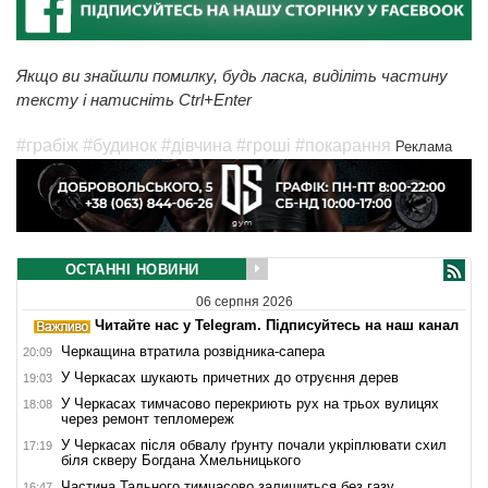
Якщо ви знайшли помилку, будь ласка, виділіть частину
тексту і натисніть Ctrl+Enter
#грабіж
#будинок
#дівчина
#гроші
#покарання
Реклама
ОСТАННІ НОВИНИ
06 серпня 2026
Читайте нас у Telegram. Підписуйтесь на наш канал
Черкащина втратила розвідника-сапера
20:09
У Черкасах шукають причетних до отруєння дерев
19:03
У Черкасах тимчасово перекриють рух на трьох вулицях
18:08
через ремонт тепломереж
У Черкасах після обвалу ґрунту почали укріплювати схил
17:19
біля скверу Богдана Хмельницького
Частина Тального тимчасово залишиться без газу
16:47