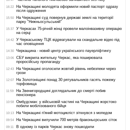
На Черкащині молодята оформили новий паспорт одразу
16:22
після одруження
На Черкащині суд повернув державі землі на території
15:50
парку "Нижньосульський"
У Черкасах 75-річній жінці провели малоінвазивну операцію
15:37
на серці
У Черкаському ТЦК відреагували на скандальне відео під
14:42
час оповіщення
Черкащина - новий центр українського пауерліфтингу
14:30
СБУ викрила жительку Черкас, яка поширювала
13:06
проросійську пропаганду
На Черкащині оголосили жовтий рівень небезпеки через
12:43
грози
На Золотоніщині понад 30 рятувальників гасять пожежу
12:07
торфовища
На Звенигородщині доглядальник до смерті побив
11:59
пенсіонера
Омбудсман: у військовій частині на Черкащині жорстоко
10:58
побили мобілізованого бійця
На Черкащині п'яний мотоцикліст зіткнувся з мопедом
10:13
На Черкащині вилучили 700 метрів браконьєрських сіток
09:54
В одному із парків Черкас знову пошкодили
09:11