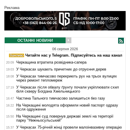
Реклама
ОСТАННІ НОВИНИ
06 серпня 2026
Читайте нас у Telegram. Підписуйтесь на наш канал
Черкащина втратила розвідника-сапера
20:09
У Черкасах шукають причетних до отруєння дерев
19:03
У Черкасах тимчасово перекриють рух на трьох вулицях
18:08
через ремонт тепломереж
У Черкасах після обвалу ґрунту почали укріплювати схил
17:19
біля скверу Богдана Хмельницького
Частина Тального тимчасово залишиться без газу
16:47
На Черкащині молодята оформили новий паспорт одразу
16:22
після одруження
На Черкащині суд повернув державі землі на території
15:50
парку "Нижньосульський"
У Черкасах 75-річній жінці провели малоінвазивну операцію
15:37