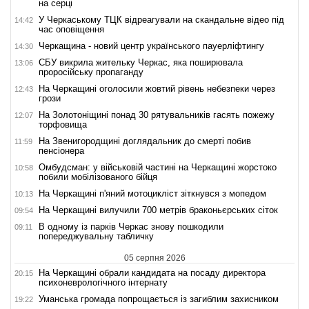
на серці
У Черкаському ТЦК відреагували на скандальне відео під
14:42
час оповіщення
Черкащина - новий центр українського пауерліфтингу
14:30
СБУ викрила жительку Черкас, яка поширювала
13:06
проросійську пропаганду
На Черкащині оголосили жовтий рівень небезпеки через
12:43
грози
На Золотоніщині понад 30 рятувальників гасять пожежу
12:07
торфовища
На Звенигородщині доглядальник до смерті побив
11:59
пенсіонера
Омбудсман: у військовій частині на Черкащині жорстоко
10:58
побили мобілізованого бійця
На Черкащині п'яний мотоцикліст зіткнувся з мопедом
10:13
На Черкащині вилучили 700 метрів браконьєрських сіток
09:54
В одному із парків Черкас знову пошкодили
09:11
попереджувальну табличку
05 серпня 2026
На Черкащині обрали кандидата на посаду директора
20:15
психоневрологічного інтернату
Уманська громада попрощається із загиблим захисником
19:22